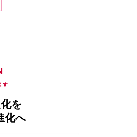
くす
進化を
進化へ