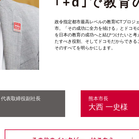
｢+d｣で教
政令指定都市最高レベルの教育ICTプロジ
市。「その成功に全力を傾ける」とドコモ
を日本の教育の成功へと結びつけたいと考え
たすべき役割、そしてドコモだからできる
そのすべてを明らかにします。
モ 代表取締役副社長
熊本市長
大西 一史様