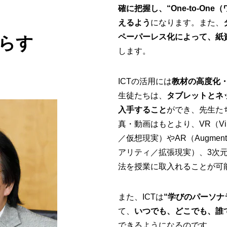
確に把握し、“One-to-O
えるよう
になります。また、
ペーパーレス化によって、紙
たらす
します。
ICTの活用には
教材の高度化
生徒たちは、
タブレットとネ
入手すること
ができ、先生た
真・動画はもとより、VR（Virt
／仮想現実）やAR（Augment
アリティ／拡張現実）、3次
法を授業に取入れることが可
また、ICTは
“学びのパーソナ
て、
いつでも、どこでも、誰
できるようになるのです。