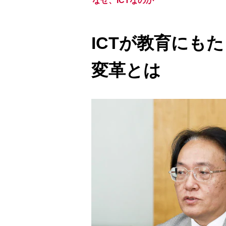
なぜ、ICTなのか
ICTが教育にも
変革とは