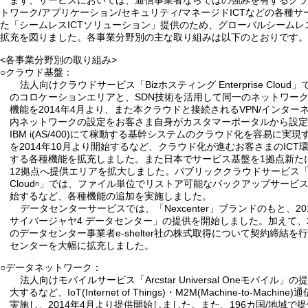
まず、サービスにおいては、通信事業者ならではの強みを有するクラウ
トワーク/アプリケーション/セキュリティ/マネージドICTなどの各種
た「シームレスICTソリューション」提供のため、グローバルシーム
拡充を図りました。各事業分野別の主な取り組みは以下のとおりです。
<各事業分野別の取り組み>
○クラウド基盤：
法人向けクラウドサービス「Bizホスティング Enterprise Clo
のコロケーションエリアと、SDN技術を活用して同一のネットワー
機能を2014年4月より、また本クラウドと接続されるVPN/インタ
内ネットワークの設定をお客さま自身がカスタマーポータルから設
IBM i(AS/400)にて稼動する基幹システムのクラウド化を容易に実現
を2014年10月より開始するなど、クラウド化が進むお客さまのIC
する各種機能を拡充しました。また日本でサービス基盤を1拠点新たに
12拠点へ提供エリアを拡大しました。パブリッククラウドサービス「
Cloud
」では、ファイル単位でリストア可能なバックアップサービスを
n
始するなど、各種機能の追加を実施しました。
データセンターサービスでは、「Nexcenter」ブランドのもと、2
サイバージャヤ4 データセンター」の提供を開始しました。加えて、2
のデータセンター事業者e-shelter社の株式取得について契約締結
センターを大幅に拡充しました。
○データネットワーク：
法人向けモバイルサービス「Arcstar Universal Oneモバイル
大するなど、IoT(Internet of Things)・M2M(Machine-to-Mac
実施し、2014年4月より提供開始しました。また、196カ国/地域で