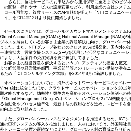
さらに、当社サービスのお申込みから運用保守に至るまでのビジ
の閲覧・操作やサービスの設定変更などを、利用企業の自社システ
ロール可能な、複数サービスのAPI仕様を揃えた「NTTコミュニケーシ
イ」を2014年12月より提供開始しました。
セールスにおいては、グローバルアカウントマネジメントシステム(G
Global Account Manager(GAM)とNational Account Manager
ジネスを展開しているお客さま企業の課題解決に向け、グローバル一体
ました。また、NTTグループ各社とのクロスセルの活発化、国内外の
ー連携拡大、営業支援システム(SFA)を活用した活発なコミュニケー
により、大型案件の受注実績を更に伸ばしてきました。
お客さまの経営課題を解決するというプロアクティブな提案力拡充、
えて経営層や経営戦略部門、事業部門等とのリレーション構築や潜在ニ
るため「ICTコンサルティング本部」を2014年8月に新設しました。
オペレーションにおいては、海外のネットワークサービスのオペレーシ
Virtela社に統合したほか、クラウドサービスのオペレーションを2012年に
順次統合するなど、効率性と競争力を高めるオペレーション体制への移
「Global Management One」のオペレ―ションプロセスにAI機
る自動化やプロセス標準化、最新手法の採用などを進め、スピードを含
の向上に取り組みました。
また、グローバルシームレスなマネジメントを推進するため、ICT
通のERPシステムの導入を推進しました。人材においては、外国籍社
外トレーニー制度の継続などにより、グローバル人材の育成に取り組み