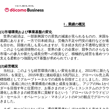
I．業績の概況
(1)市場環境および事業基盤の変化
世界の経済は、一部新興国での景気の減速が見られるものの、米国
基調にあります。一方で日本経済は、労働力不足や円安の進行などが進
も分かれ、回復の兆しも見られますが、引き続き先行き不透明な状況で
このような経済情勢のもと、世界の多くの企業が、競争力のさらな
市場への参入や新たな成長分野への投資など、積極的な経営を進めつつ
支える柔軟かつ強固なICT基盤が求められています。
(2)経営概況
当社は、このような経営環境の激しい変化を踏まえ、2011年に新た
2015」を策定し、2015年度に連結収益1.5兆円以上、グローバル売上高2
標指標としてグループトータルでの成長を目指すこととしました。201
2015」達成に向けた事業構造の転換と成長を加速し、アジアのNo.1か
ダーを目指す年と位置付け、お客さまのオンプレミスシステムのクラウ
適化しお客さまの経営改革に貢献するという「グローバルクラウドビジ
ス・セールス・オペレーション・マネジメントの4つの観点でグローバ
きました。