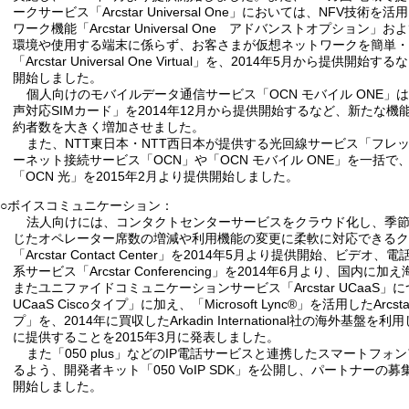
ークサービス「Arcstar Universal One」においては、NFV技
ワーク機能「Arcstar Universal One アドバンストオプション
環境や使用する端末に係らず、お客さまが仮想ネットワークを簡単
「Arcstar Universal One Virtual」を、2014年5月から提供
開始しました。
個人向けのモバイルデータ通信サービス「OCN モバイル ONE」
声対応SIMカード」を2014年12月から提供開始するなど、新たな
約者数を大きく増加させました。
また、NTT東日本・NTT西日本が提供する光回線サービス「フレ
ーネット接続サービス「OCN」や「OCN モバイル ONE」を一括
「OCN 光」を2015年2月より提供開始しました。
○ボイスコミュニケーション：
法人向けには、コンタクトセンターサービスをクラウド化し、季
じたオペレーター席数の増減や利用機能の変更に柔軟に対応できる
「Arcstar Contact Center」を2014年5月より提供開始、ビデ
系サービス「Arcstar Conferencing」を2014年6月より、国内
またユニファイドコミュニケーションサービス「Arcstar UCaaS」につ
UCaaS Ciscoタイプ」に加え、「Microsoft Lync®」を活用したArcstar 
プ」を、2014年に買収したArkadin International社の海外基
に提供することを2015年3月に発表しました。
また「050 plus」などのIP電話サービスと連携したスマートフ
るよう、開発者キット「050 VoIP SDK」を公開し、パートナーの募集
開始しました。