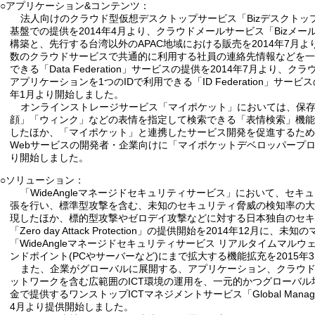
○アプリケーション&コンテンツ：
法人向けのクラウド型仮想デスクトップサービス「Bizデスクトップ Pro 
基盤での提供を2014年4月より、クラウドメールサービス「Bizメ
構築と、先行する台湾以外のAPAC地域における販売を2014年7月
数のクラウドサービスで共通的に利用する社員の連絡先情報などを
できる「Data Federation」サービスの提供を2014年7月より、
アプリケーションを1つのIDで利用できる「ID Federation」サービ
年1月より開始しました。
オンラインストレージサービス「マイポケット」においては、保
顔」「ウィンク」などの表情を指定して検索できる「表情検索」機能な
したほか、「マイポケット」と連携したサービス開発を促進するた
Webサービスの開発者・企業向けに「マイポケットデベロッパープログ
り開始しました。
○ソリューション：
「WideAngleマネージドセキュリティサービス」において、セ
張を行い、標準型攻撃を含む、未知のセキュリティ脅威の検知率の大幅
現したほか、標的型攻撃やゼロデイ攻撃などに対する日本独自のセ
「Zero day Attack Protection」の提供開始を2014年12月に
「WideAngleマネージドセキュリティサービス リアルタイムマル
ンドポイント(PCやサーバーなど)にまで拡大する機能拡充を2015年
また、企業がグローバルに展開する、アプリケーション、クラウ
ットワークを含む広範囲のICT環境の運用を、一元的かつグローバ
金で提供するワンストップICTマネジメントサービス「Global Managem
4月より提供開始しました。