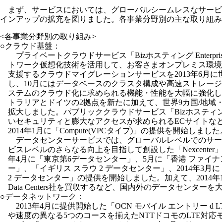
まず、サービスにおいては、グローバルシームレスなサービ
インアップの拡充を図りました。各事業分野別の主な取り組み
<各事業分野別の取り組み>
○クラウド基盤：
プライベートクラウドサービス「Bizホスティング Enterpris
トワーク仮想化技術を活用して、お客さまオンプレミス環境
支援するクラウドマイグレーションサービスを2013年6月
し、10月にはデータベースのクラスタ構成や高速ストレー
ステムのクラウド化に求められる機能・性能を大幅に強化し
トラリアとドイツの2拠点を新たに加えて、世界9カ国/地域
拡大しました。パブリッククラウドサービス「Bizホスティング 
いセキュリティと膨大なアクセスが求められるECサイトな
2014年1月に「Compute(VPCタイプ)」の提供を開始しました
データセンターサービスでは、グローバルレベルでのサー
ビスレベルのさらなる向上を目指して創設した「Nexcenter」
年4月に「東京第6データセンター」、5月に「香港 ファイナ
ー」、「イギリス スラウ 2 データセンター」、2014年3月
2 データセンター」の提供を開始しました。加えて、2014年1月に
Data Centers社を買収するなど、国内外のデータセンター
○データネットワーク：
2013年4月に提供開始した「OCN モバイル エントリー d L
や速度の異なる5つのコースを揃えたNTTドコモのLTE対