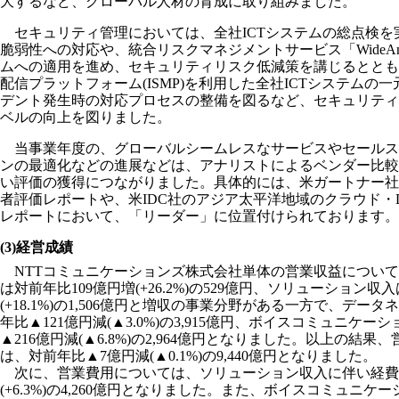
大するなど、グローバル人材の育成に取り組みました。
セキュリティ管理においては、全社ICTシステムの総点検を
脆弱性への対応や、統合リスクマネジメントサービス「WideAng
ムへの適用を進め、セキュリティリスク低減策を講じるととも
配信プラットフォーム(ISMP)を利用した全社ICTシステムの
デント発生時の対応プロセスの整備を図るなど、セキュリティ
ベルの向上を図りました。
当事業年度の、グローバルシームレスなサービスやセールス
ンの最適化などの進展などは、アナリストによるベンダー比較
い評価の獲得につながりました。具体的には、米ガートナー社
者評価レポートや、米IDC社のアジア太平洋地域のクラウド・
レポートにおいて、「リーダー」に位置付けられております。
(3)経営成績
NTTコミュニケーションズ株式会社単体の営業収益につい
は対前年比109億円増(+26.2%)の529億円、ソリューション収
(+18.1%)の1,506億円と増収の事業分野がある一方で、デー
年比▲121億円減(▲3.0%)の3,915億円、ボイスコミュニケ
▲216億円減(▲6.8%)の2,964億円となりました。以上の結
は、対前年比▲7億円減(▲0.1%)の9,440億円となりました。
次に、営業費用については、ソリューション収入に伴い経費が
(+6.3%)の4,260億円となりました。また、ボイスコミュニ