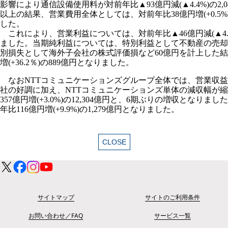
影響により通信設備使用料が対前年比▲93億円減(▲4.4%)の2,
以上の結果、営業費用全体としては、対前年比38億円増(+0.5%)
した。
これにより、営業利益については、対前年比▲46億円減(▲4.0%
ました。当期純利益については、特別利益として不動産の売却益
別損失として海外子会社の株式評価損など60億円を計上した結
増(+36.2％)の889億円となりました。
なおNTTコミュニケーションズグループ全体では、営業収
社の好調に加え、NTTコミュニケーションズ単体の減収幅が
357億円増(+3.0%)の12,304億円と、6期ぶりの増収となり
年比116億円増(+9.9%)の1,279億円となりました。
サイトマップ
サイトのご利用条件
お問い合わせ／FAQ
サービス一覧