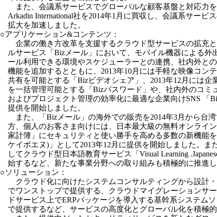
また、会議系サービスでグローバルな顧客基盤と対応力を
Arkadin International社を2014年1月に買収し、会議系
拡大を加速しました。
○アプリケーション&コンテンツ：
企業の働き方改革を支援するクラウド型サービスの拡充と
ルサービス「Bizメール」において、モバイル機器による外
ール利用できる環境やスケジューラーとの連携、社内外との
機能を追加するとともに、2013年10月には手軽な映像コン
共有を可能とする「Bizビデオシェア」、2013年12月には企
を一括管理可能とする「Bizパスワード」や、社内外のコミ
およびプロジェクト管理の効率化に最適な企業向けSNS 「B
提供を開始しました。
また、「Bizメール」の海外での販売を2014年3月から台
方、個人のお客さま向けには、日本最大級の無料オンライン
家計簿」にセキュリティと使い勝手を高める多数の新機能を追加し
ケイボエヌ)」として2013年12月に提供を開始しました。
してクラウド型日本語教育サービス「Visual Learning .Japane
始するなど、新たな事業分野への取り組みも積極的に推進し
○ソリューション：
クラウド化に向けたシステムコンサルティングから設計・
でワンストップで提供する、クラウドマイグレーションサー
ドサービス上でERPパッケージを導入する基幹系システム
で提供するなど、サービスの高度化とグローバル化を積極的