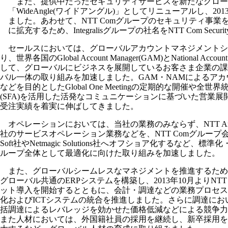
また、提供中だったセキュリティサービスを新たなグロー
「WideAngle(ワイドアングル)」としてリニューアルし、20
ました。あわせて、NTT Comグループのセキュリティ事業
に拡充するため、Integralisグループの社名をNTT Com Secu
セールスにおいては、グローバルアカウントマネジメントシス
り、世界各国のGlobal Account Manager(GAM)とNational Accou
して、グローバルにビジネスを展開しているお客さま企業の課
バル一体の取り組みを加速しました。GAM・NAMによるア
などを目的としたGlobal One Meetingの定期的な開催や全
(SFA)を活用した活発なコミュニケーションに基づいた営業
受注実績を着実に伸ばしてきました。
オペレーションにおいては、当社の業務のみならず、NTT Americ
社のサービスオペレーション業務などを、NTT Comグループ会社であ
Soft社やNetmagic Solutions社へオフショア化するなど、
ループ全体として最適化に向けた取り組みを加速しました。
また、グローバルシームレスなマネジメントを推進するため、
グローバル共通のERPシステムを構築し、2013年10月よりNTT S
ット導入を開始するとともに、会計・調達などの業務プロセス
化およびICTシステムの統合を推進しました。さらに調達にお
括調達によるレバレッジを効かせた価格低減などによる競争力
また人材においては、外国籍社員の採用を継続し、新卒採用を