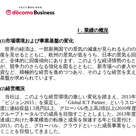
I．業績の概況
(1)市場環境および事業基盤の変化
世界の経済は、一部新興国での景気の減速が見られるものの
復を見せるとともに、欧州の景気が底をうち、日本の景気も回
ど、全体的に回復傾向にあります。このような経済情勢のもと
が、競争力のさらなる強化を図るとともに、新市場への参入や
資など、積極的な経営を進めつつあり、そのような経営を支える
基盤が求められています。
(2)経営概況
当社は、このような経営環境の激しい変化を踏まえ、2011
「ビジョン2015」を策定し、「Global ICT Partner」という
度に連結収益1.5兆円以上、グローバル売上高2倍以上(2010年
グループトータルでの成長を目指すこととしました。2013年度
達成に向けた事業構造の転換と成長を加速する年と位置付け、「Global 
2013」のもと、グローバル、クラウドといった成長事業をし
くことを目指してきました。