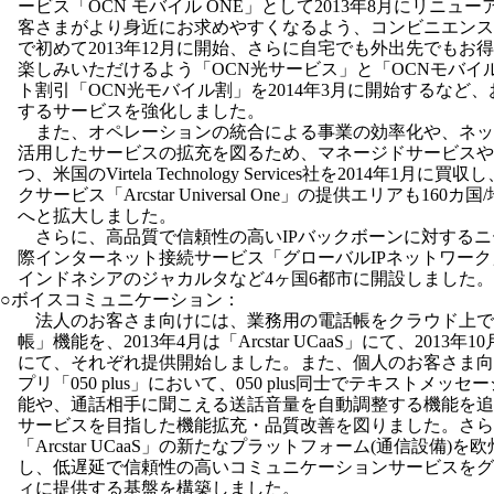
ービス「OCN モバイル ONE」として2013年8月にリニュ
客さまがより身近にお求めやすくなるよう、コンビニエンス
で初めて2013年12月に開始、さらに自宅でも外出先でもお
楽しみいただけるよう「OCN光サービス」と「OCNモバイ
ト割引「OCN光モバイル割」を2014年3月に開始するなど
するサービスを強化しました。
また、オペレーションの統合による事業の効率化や、ネッ
活用したサービスの拡充を図るため、マネージドサービスや
つ、米国のVirtela Technology Services社を2014年1
クサービス「Arcstar Universal One」の提供エリアも160カ
へと拡大しました。
さらに、高品質で信頼性の高いIPバックボーンに対する
際インターネット接続サービス「グローバルIPネットワー
インドネシアのジャカルタなど4ヶ国6都市に開設しました。
○ボイスコミュニケーション：
法人のお客さま向けには、業務用の電話帳をクラウド上で
帳」機能を、2013年4月は「Arcstar UCaaS」にて、2013年10月は「0
にて、それぞれ提供開始しました。また、個人のお客さま向け
プリ「050 plus」において、050 plus同士でテキストメ
能や、通話相手に聞こえる送話音量を自動調整する機能を追
サービスを目指した機能拡充・品質改善を図りました。さらに
「Arcstar UCaaS」の新たなプラットフォーム(通信設備)
し、低遅延で信頼性の高いコミュニケーションサービスをグ
ィに提供する基盤を構築しました。