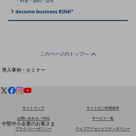
セキュリティ
料金・契約・請求
docomo business RINK
®
運用保守・故障紛失サポート
回線・ネットワーク
お手続き
このページのトップへ
別ウィンドウで開きます
サービスをご利用中のお客さま
導入事例・セミナー
導入事例TOP
最新の導入事例や注目の導入事例をご紹介します
セミナー
開催・出展する各種セミナー、イベント情報をご紹介します
サイトマップ
サイトのご利用条件
お問い合わせ／FAQ
サービス一覧
別ウィンドウで開きます
中堅中小企業のお客さま
プライバシーポリシー
ウェブアクセシビリティポリシー
NTTドコモビジネスウォッチ