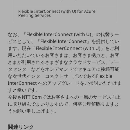
5G
Flexible InterConnect (with U) for Azure
IoT
Peering Services
AI
なお、「Flexible InterConnect (with U)」の代替サー
データ利活用
ビスとして、「Flexible InterConnect」を提供してい
運用管理
ます。現在「Flexible InterConnect (with U)」をご利
用いただいているお客さまは、お客さま拠点と、お客
業務支援・マーケティング
さまが利用されるさまざまなクラウドサービス、デー
災害対策・BCP
タセンターなどをオンデマンドでセキュアに接続可能
課題・ニーズで探す
な次世代インターコネクトサービスであるFlexible
課題・ニーズで探すTOP
InterConnect へのアップグレードをご検討いただけま
すと幸いです。
コミュニケーション・情報共有
今後もNTT Comではお客さまへの一層のサービス向上
マーケティング
に取り組んでまいりますので、何卒ご理解賜りますよ
うお願い申し上げます。
業務効率化
災害対策
関連リンク