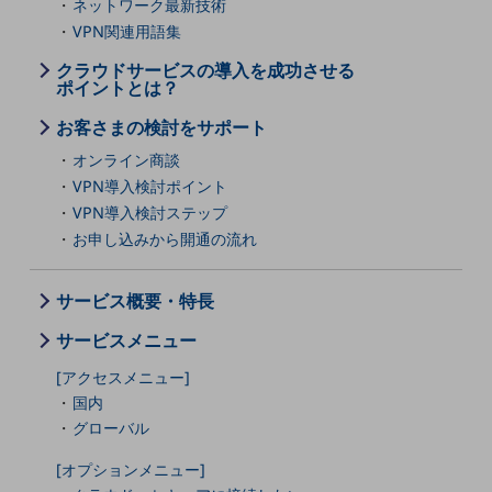
ネットワーク最新技術
教育
VPN関連用語集
モビリティ
クラウドサービスの導入を成功させる
ポイントとは？
製造・建設業
お客さまの検討をサポート
小売業
キーワードで探す
オンライン商談
モバイルTOP
VPN導入検討ポイント
VPN導入検討ステップ
法人向けスマホ・携帯に関する、
お申し込みから開通の流れ
おすすめの機種、料金やサービスをご紹介
製品
製品TOP
サービス概要・特長
ビジネス向けスマートフォン
サービスメニュー
タフネススマートフォン
[アクセスメニュー]
国内
データ通信製品
グローバル
ドコモケータイ
[オプションメニュー]
5G対応ホームルーター