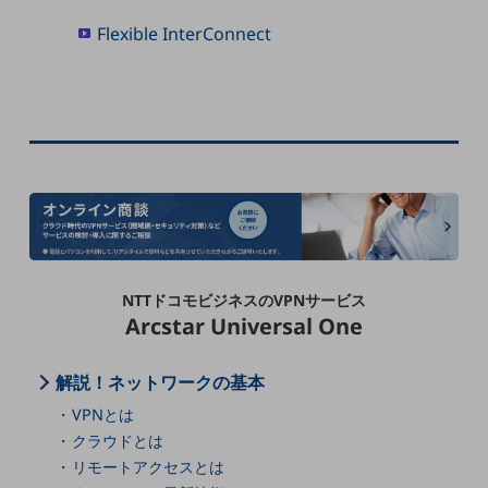
職場環境整備
Flexible InterConnect
地域共創・地方創生
セキュリティ対策
遠隔監視
顧客体験（CX）改善
自動化・省電化
人材不足解消
業種・業態で探す
NTTドコモビジネスのVPNサービス
業種・業態で探すTOP
Arcstar Universal One
自治体
解説！ネットワークの基本
一次産業
VPNとは
医療・介護
クラウドとは
観光
リモートアクセスとは