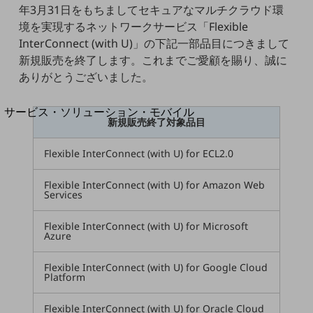
地域経済のさらなる活性化に取り組みます
年3月31日をもちましてセキュアなマルチクラウド環
自治体・地域社会との共創
境を実現するネットワークサービス「Flexible
LGPF(Local Government Platform)
InterConnect (with U)」の下記一部品目につきまして
新規販売を終了します。これまでご愛顧を賜り、誠に
別ウィンドウで開きます
ありがとうございました。
サービス・ソリューション・モバイル
新規販売終了対象品目
サービス・ソリューションTOP
DXに関する課題を解決する
Flexible InterConnect (with U) for ECL2.0
サービス・ソリューションをご紹介
カテゴリーで探す
Flexible InterConnect (with U) for Amazon Web
カテゴリーで探すTOP
Services
ネットワーク・モバイル
Flexible InterConnect (with U) for Microsoft
Azure
クラウド・データセンター
Flexible InterConnect (with U) for Google Cloud
電話・映像コミュニケーション
Platform
セキュリティ
Flexible InterConnect (with U) for Oracle Cloud