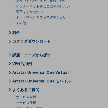
クラウドへセキュアに接続したい
インターネットを安全に利用したい
通信モジュール製品
運用をまかせたい
衛星携帯電話
ネットワークを自分で管理したい
その他
IOT完了済みメーカーブランド製品
料金
料金
料金TOP
カタログダウンロード
ドコモBiz データ無制限 ドコモ MAX ドコモ mini ドコモBiz かけ放題
ケータイプラン
課題・ニーズから探す
5Gデータプラス
VPN活用例
データプラス
Arcstar Universal One Virtual
IoT向け回線料金
Arcstar Universal One モバイル
よくあるご質問
home5Gプラン
モバイルサービス
サービス全般
端末の一元管理
サービス仕様