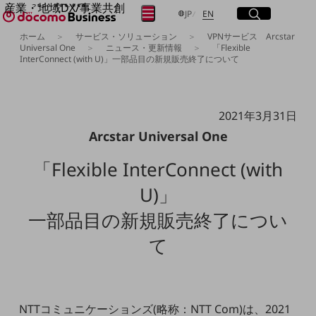
産業・地域DX/事業共創
サイト内検索
開く
日本語
English
メニュー
開く
JP
EN
OPEN HUB for Plural Futures
ホーム
サービス・ソリューション
VPNサービス Arcstar
自律・分散・協調型社会の実現を目指し、
Universal One
ニュース・更新情報
「Flexible
InterConnect (with U)」一部品目の新規販売終了について
「社会可能性」を探究・実装する事業共創エコシステムです。
フリーワードを入力して探す
OPEN HUB for Plural Futuresとは
イベント/ウェビナー
記事コンテンツ
検索する
プレイヤー(カタリスト/パートナー企業)
2021年3月31日
事例
Arcstar Universal One
Smart World
フリーワードでNTTドコモビジネスの
「Flexible InterConnect (with
取り組みを検索
産業・地域DXプラットフォーマーとして
企業と地域が持続成長する社会を目指します
U)」
Smart City
Smart Education
一部品目の新規販売終了につい
Smart Healthcare
Smart Industry
て
Smart Mobility
Smart Worksite
生成AI(Generative AI)
地域の取り組み
地域社会を支える皆さまと地域課題の解決や
NTTコミュニケーションズ(略称：NTT Com)は、2021