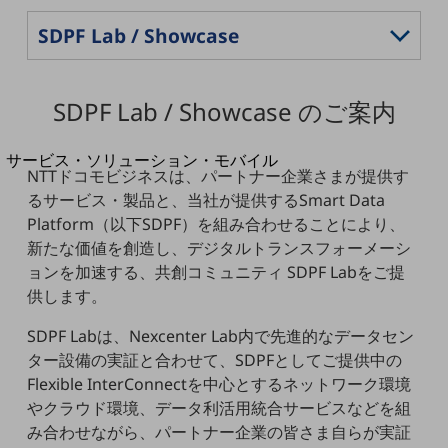
地域経済のさらなる活性化に取り組みます
自治体・地域社会との共創
LGPF(Local Government Platform)
別ウィンドウで開きます
SDPF Lab / Showcase のご案内
サービス・ソリューション・モバイル
NTTドコモビジネスは、パートナー企業さまが提供す
サービス・ソリューションTOP
るサービス・製品と、当社が提供するSmart Data
DXに関する課題を解決する
Platform（以下SDPF）を組み合わせることにより、
サービス・ソリューションをご紹介
新たな価値を創造し、デジタルトランスフォーメーシ
カテゴリーで探す
ョンを加速する、共創コミュニティ SDPF Labをご提
カテゴリーで探すTOP
供します。
ネットワーク・モバイル
SDPF Labは、Nexcenter Lab内で先進的なデータセン
クラウド・データセンター
ター設備の実証と合わせて、SDPFとしてご提供中の
Flexible InterConnectを中心とするネットワーク環境
電話・映像コミュニケーション
やクラウド環境、データ利活用統合サービスなどを組
セキュリティ
み合わせながら、パートナー企業の皆さま自らが実証