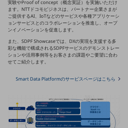
実験やProof of concept（概念実証）を実施いただけ
5G
ます。NTTドコモビジネスは、パートナー企業さまが
IoT
ご提供するAI、IoTなどのサービスや各種アプリケーシ
ョンサービスとのコラボレーションを推進し、オープ
AI
ンイノベーションを促進します。
データ利活用
また、SDPF Showcaseでは、DXの実現を支援する多
運用管理
彩な機能で構成されるSDPFサービスのデモンストレー
ションや活用事例等をお客さまの課題やご要望に合わ
業務支援・マーケティング
せてご紹介します。
災害対策・BCP
課題・ニーズで探す
Smart Data Platformのサービスページはこちら
課題・ニーズで探すTOP
コミュニケーション・情報共有
マーケティング
業務効率化
災害対策