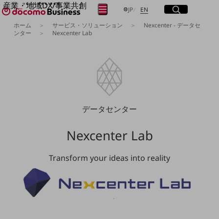
産業・地域DX/事業共創
サイト内検索
開く
日本語
English
メニュー
開く
JP
EN
OPEN HUB for Plural Futures
ホーム
サービス・ソリューション
Nexcenter - データセ
自律・分散・協調型社会の実現を目指し、
ンター
Nexcenter Lab
フリーワードを入力して探す
「社会可能性」を探究・実装する事業共創エコシステムです。
OPEN HUB for Plural Futuresとは
イベント/ウェビナー
検索する
記事コンテンツ
プレイヤー(カタリスト/パートナー企業)
事例
Smart World
フリーワードでNTTドコモビジネスの
データセンター
取り組みを検索
産業・地域DXプラットフォーマーとして
企業と地域が持続成長する社会を目指します
Nexcenter Lab
Smart City
Smart Education
Smart Healthcare
Transform your ideas into reality
Smart Industry
Smart Mobility
Smart Worksite
生成AI(Generative AI)
地域の取り組み
地域社会を支える皆さまと地域課題の解決や