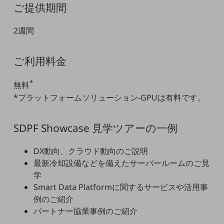
ご提供期間
教育
モビリティ
2週間
製造・建設業
ご利用料金
小売業
キーワードで探す
モバイルTOP
*
無料
*プラットフォームソリューション-GPUは有料です。
法人向けスマホ・携帯に関する、
おすすめの機種、料金やサービスをご紹介
製品
SDPF Showcase 見学ツアーの一例
製品TOP
ビジネス向けスマートフォン
DX動向、クラウド動向のご説明
最新冷却設備などを備えたサーバールームのご見
タフネススマートフォン
学
データ通信製品
Smart Data Platformに関するサービスや活用事
例のご紹介
ドコモケータイ
パートナー協業事例のご紹介
5G対応ホームルーター