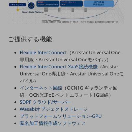
職場環境整備
地域共創・地方創生
セキュリティ対策
遠隔監視
ご提供する機能
顧客体験（CX）改善
Flexible InterConnect
（Arcstar Universal One
自動化・省電化
専用線・Arcstar Universal Oneモバイル）
Flexible InterConnect XaaS接続機能
（Arcstar
人材不足解消
Universal One専用線・Arcstar Universal Oneモ
業種・業態で探す
バイル）
業種・業態で探すTOP
インターネット回線
（OCN1G ギャランティ回
自治体
線・OCN光IPoE ベストエフォート1G回線）
SDPF クラウド/サーバー
一次産業
Wasabiオブジェクトストレージ
医療・介護
プラットフォームソリューション-GPU
匿名加工情報作成ソフトウェア
観光