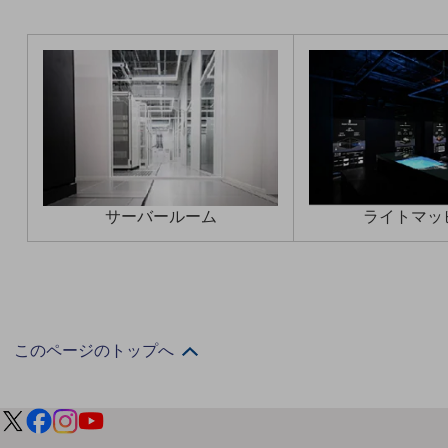
通信モジュール製品
衛星携帯電話
IOT完了済みメーカーブランド製品
料金
料金TOP
ドコモBiz データ無制限 ドコモ MAX ドコモ mini ドコモBiz かけ放題
サーバールーム
ライトマッ
ケータイプラン
5Gデータプラス
データプラス
IoT向け回線料金
このページのトップへ
home5Gプラン
モバイルサービス
端末の一元管理