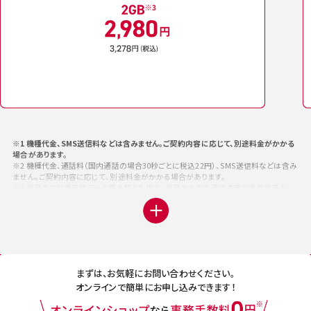
※1 機種代金、SMS送信料などは含みません。ご契約内容に応じて、別途料金がかかる
場合があります。
※2 機種代金、通話料（国内通話の場合30秒ごとに税込22円）、SMS送信料などは含み
ません。ご契約内容に応じて、別途料金がかかる場合があります。
※3 当月のご利用可能データ量を超えた場合、当月末までの通信速度が送受信最大
128kbpsとなります。なお、別途「1GB追加オプション」または「スピードモード」をお申
込みいただくことで、通常速度でご利用いただけます。（ご利用データ量1GBごと1,100
円の課金となります。「1GB追加オプション」「スピードモード」のご利用料金は、ご利用
日数にかかわらず日割りで計算しません。）
※4 ネットワーク混雑時・大量通信時などに通信制限がかかる場合があります。「5Gデ
ータプラス」「データプラス」「データプラス（2019年9月30日以前お申し込み）」をご契約
の場合、ペア回線の利用可能データ量は30GBとなり、上限超過後は通信速度が送受信
まずは、お気軽にお問い合わせください。
最大1Mbpsとなります。詳細は「
5Gデータプラス
」をご確認ください。
オンラインで簡単にお申し込みできます！
※5 各ご利用月末時点でドコモビジネスメンバーズにご加入されている場合、当月の「ド
コモ Biz かけ放題」「ドコモ Biz データ無制限」の月額料金から自動で割引します。
※6 同一「ビジネス通話割引」グループ内に、「ドコモ光」のペア回線（「ドコモ光」と対に