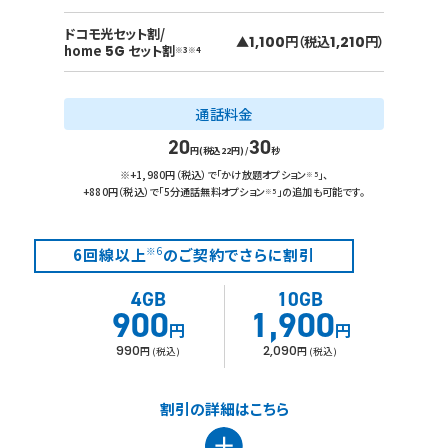
ドコモ光セット割/
▲
1,100
円（税込
1,210
円）
home
セット割
5G
※3※4
通話料金
20
30
円(税込22円)
/
秒
※+1,980円（税込）で「かけ放題オプション
」、
※5
+880円（税込）で「5分通話無料オプション
」の追加も可能です。
※5
6回線以上
のご契約でさらに割引
※6
4GB
10GB
900
1,900
円
円
990
2,090
円 (税込)
円 (税込)
割引の詳細はこちら