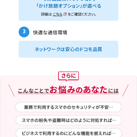
通話料は無料となります。
「かけ放題オプション」
が選べる
※7 月間利用可能データ量を海外200以上の国・地域で最大30GB・15日まで追
詳細は
こちら
をご確認ください。
加料金0円でご利用になれます。一部対象外の地域があります。詳しくは
こちら
をご確認ください。
※8 ネットワーク混雑時・大量通信時などに通信制限がかかる場合があります。
「5Gデータプラス」「データプラス」「データプラス（2019年9月30日以前お申し込
3
快適な通信環境
み）」をご契約の場合、ペア回線の利用可能データ量は30GBとなり、上限超過後
は通信速度が送受信最大1Mbpsとなります。詳細は「
5Gデータプラス
」をご
確認ください。
ネットワークは
安心のドコモ品質
※9 長期利用割は「ドコモ MAX」のお客さまが対象です。ドコモのご利用継続期間
が20年以上のお客さまは220円／月、10年以上のお客さまは110円／月を月額
料金から割り引きます。ただし、「ドコモ MAX」で1GB／月以下をご利用のお客さ
まは、2025年9月ご利用分まで、長期利用割の対象外となります。
＊モバイルサービスは、株式会社NTTドコモが提供元であり、NTTドコモビジネ
ス株式会社が代理人として保有する契約締結権限、および包括的な業務受託に
もとづき販売しています。