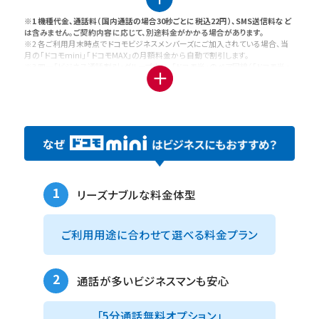
※1 機種代金、通話料（国内通話の場合30秒ごとに税込22円）、SMS送信料など
は含みません。ご契約内容に応じて、別途料金がかかる場合があります。
※2 各ご利用月末時点でドコモビジネスメンバーズにご加入されている場合、当
月の「ドコモmini」「ドコモMAX」の月額料金から自動で割引します。
※3 同一「ビジネス通話割引」グループ内に、「ドコモ光」のペア回線（「ドコモ光」
と対になる携帯電話回線）が含まれており、当月内に「ドコモ光」の月額基本使用
料の課金が1回線以上あった場合、または同一「ビジネス通話割引」グループ内
に、「home 5Gプラン」が含まれている場合、同一「ビジネス通話割引」グループ
内の対象料金プランを契約する各回線に対してそれぞれ割引が適用となります。
※4 「ビジネス通話割引」グループの場合、グループ内における割引額の総額を決
め、グループ内の全割引対象回線に対して割引額の総額を均等に分割して適用し
ます。割引額の総額は、グループ内の割引額が大きい上位 20 回線の割引額を足
したものとします。なお、割引対象回線の月額料金が日割りになる場合、分割して
適用された「ドコモ光セット割」もしくは「home 5Gセット割」の割引額も日割適
用となります。また、分割された割引額の端数は、割引対象回線のうち電話番号
1
の昇順で先頭の番号に適用します。
リーズナブルな料金体型
※5 「かけ放題オプション（1,980円税込）」または「5分通話無料オプション（880
円税込）」をご契約と同月内に、留守番電話またはキャッチホンのいずれかまたは
両方をご契約されている場合、留守番電話またはキャッチホンのいずれかまたは
ご利用用途に合わせて
選べる料金プラン
両方の月額料金を割引します。ただし、同月内に「かけ放題オプション（1,980円
税込）」または「5分通話無料オプション（880円税込）」の月額料金が課金されな
い場合、音声オプション定額料割引は適用されません。詳しくは
こちら
をご確
認ください。
2
通話が多いビジネスマンも安心
※6 同一「ビジネス通話割引」グループ内における音声通話が可能な料金プラン
（「2in1」 「irumo（0.5GB）」を除く）の契約回線がカウント対象になります。条件
を満たす場合は、当月の「ドコモ mini」の月額料金から自動で割引します。なお、
「5分通話無料オプション」
「ビジネス通話割引」を契約の場合、同一「ビジネス通話割引」グループ内の国内