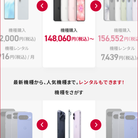
込）」をご契約と同月内に、留守番電話またはキャッチホンのいずれかまたは両方をご契
約されている場合、留守番電話またはキャッチホンのいずれかまたは両方の月額料金を
割引します。ただし、同月内に「かけ放題オプション（1,980円税込）」または「5分通話無
料オプション（880円税込）」の月額料金が課金されない場合、音声オプション定額料割
引は適用されません。詳しくは
こちら
をご確認ください。
※13 同一「ビジネス通話割引」グループ内における音声通話が可能な料金プラン
（「2in1」 「irumo（0.5GB）」を除く）の契約回線がカウント対象になります。条件を満た
す場合は、当月の「ドコモ Biz データ無制限」の月額料金から自動で割引します。なお、
「ビジネス通話割引」を契約の場合、同一「ビジネス通話割引」グループ内の国内通話料
は無料となります。
※14 ドコモのご利用継続期間が20年以上のお客さまは220円／月、10年以上のお客さ
まは110円／月を月額料金から割り引きます。
＊モバイルサービスは、株式会社NTTドコモが提供元であり、NTTドコモビジネス株式
会社が代理人として保有する契約締結権限、および包括的な業務受託にもとづき販売
しています。
最新機種から、人気機種まで。
レンタルもできます！
機種をさがす