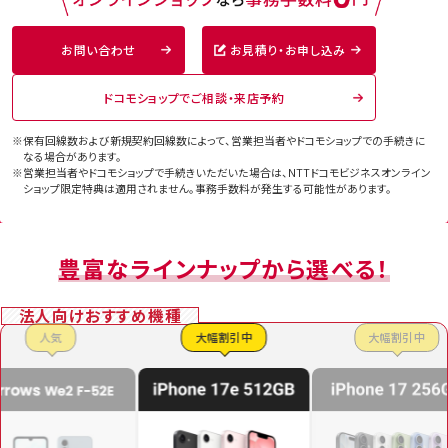
なる携帯電話回線）が含まれており、当月内に「ドコモ光」の月額基本使用料の課金が1
回線以上あった場合、または同一「ビジネス通話割引」グループ内に、「home 5Gプラ
ン」が含まれている場合、同一「ビジネス通話割引」グループ内の対象料金プランを契約
お問い合わせ
お見積り・お申し込み
する各回線に対してそれぞれ割引が適用となります。
※7 「ビジネス通話割引」グループの場合、グループ内における割引額の総額を決め、グ
ループ内の全割引対象回線に対して割引額の総額を均等に分割して適用します。割引
ドコモショップでご相談・来店予約
額の総額は、グループ内の割引額が大きい上位 20 回線の割引額を足したものとします。
なお、割引対象回線の月額料金が日割りになる場合、分割して適用された「ドコモ光セ
※保有回線数および新規契約回線数によって、営業担当者やドコモショップでの手続きに
ット割」もしくは「home 5Gセット割」の割引額も日割適用となります。また、分割された
なる場合があります。
割引額の端数は、割引対象回線のうち電話番号の昇順で先頭の番号に適用します。
※営業担当者やドコモショップで手続きいただいた場合は、NTTドコモビジネスオンライン
※8 月間利用可能データ量を海外200以上の国・地域で最大30GB・15日まで追加料金
ショップ限定特典は適用されません。
事務手数料が発生する可能性があります。
なしでご利用になれます。
※9 一部対象外の地域があります。詳しくは
こちら
をご確認ください。
※10 対象料金プランを翌月適用でお申込みの状態で「ビジネス端末レスキュー」をご契
約中の場合、当月は特典適用条件を満たさないため、「ビジネス端末レスキュー」の月
額利用料を請求いたします。ただし、2026年2月（予定）までは、対象料金プランを翌月
豊富なラインナップから選べる！
適用でお申込みの状態で、「ビジネス端末レスキュー」をご契約の場合、当月の「ビジネ
ス端末レスキュー」の月額利用料相当を割引いたします。ただし、翌月適用でお申し込み
された対象料金プランが当月中にキャンセルされた場合は、当月の「ビジネス端末レス
法人向けおすすめ機種
キュー」の月額利用料を請求いたしますが、「ビジネス端末レスキュー利用規約」第15条
第1項に定める「ビジネス端末レスキュー」のサービス利用料を初月無料とする条件を満
人気
大幅割引中
大幅割引中
たす場合は、この限りではありません。
※11 海外での発着信、WORLD WING 通話・通信料、「WORLD CALL」、「SMS」、「国際
SMS」、（0570）（0180） 等の他社接続サービス、（188）特番、（104）の番号案内料、衛星
電話／衛星船舶電話、ドコモが指定する電話番号（機械的な発信などにより、長時間又
は多数の通信を一定期間継続して接続する電話番号）などへの発信は定額・無料の対
象外となります。
※12 「かけ放題オプション（1,980円税込）」または「5分通話無料オプション（880円税