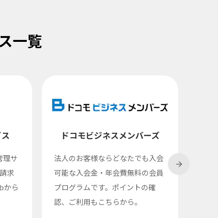
ス一覧
ビス
ドコモビジネスメンバーズ
管理サ
法人のお客様ならどなたでも入会
AI
請求
可能な入会金・年会費無料の会員
Off
bから
プログラムです。ポイントの確
デル
認、ご利用もこちらから。
組織