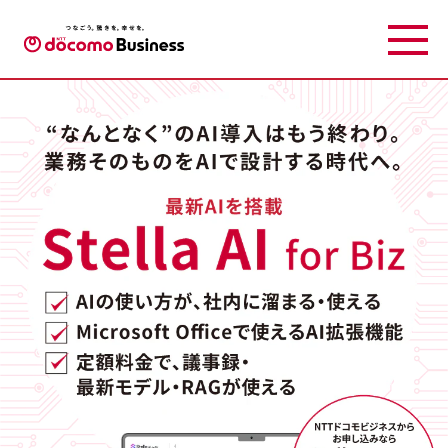
法人向け生成AIサービス 「Stella AI for Biz」 ｜NTTドコモビジネス