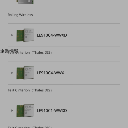
はじめての方へ
サービス・商品を探す
新規会員登録/ログインはこちら
Rolling Wireless
100回線以上のお問い合わせ・お見積りはこちら
LE910C4-WWXD
企業情報
別ウィンドウで開きます
Telit Cinterion（Thales DIS）
企業情報TOP
会社案内
会社案内TOP
LE910C4-WWX
組織
沿革
Telit Cinterion（Thales DIS）
社長からのご挨拶
LE910C1-WWXD
事業拠点
グループ会社
Telit Cinterion（Thales DIS）