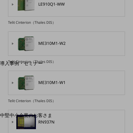
LE910Q1-WW
運用保守・故障紛失サポート
回線・ネットワーク
Telit Cinterion（Thales DIS）
お手続き
ME310M1-W2
別ウィンドウで開きます
サービスをご利用中のお客さま
Telit Cinterion（Thales DIS）
導入事例・セミナー
導入事例TOP
最新の導入事例や注目の導入事例をご紹介します
ME310M1-W1
セミナー
開催・出展する各種セミナー、イベント情報をご紹介します
Telit Cinterion（Thales DIS）
中堅中小企業のお客さま
別ウィンドウで開きます
NTTドコモビジネスウォッチ
RN937N
ビジネスお役立ち情報