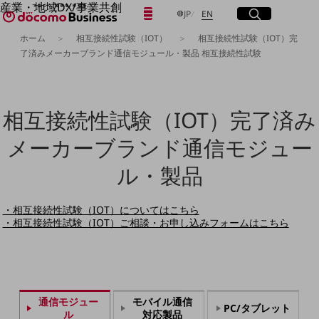
産業・地域DX/事業共創
日本語
English
メニュー
開く
サイト内検索
開く
JP
EN
OPEN HUB for Plural Futures
ホーム
相互接続性試験（IOT）
相互接続性試験（IOT）完
自律・分散・協調型社会の実現を目指し、
了済みメーカーブランド通信モジュール・製品 相互接続性試験
「社会可能性」を探究・実装する事業共創エコシステムです。
フリーワードを入力して探す
OPEN HUB for Plural Futuresとは
イベント/ウェビナー
記事コンテンツ
検索する
相互接続性試験（IOT）完了済み
プレイヤー(カタリスト/パートナー企業)
事例
Smart World
メーカーブランド通信モジュー
フリーワードでNTTドコモビジネスの
取り組みを検索
産業・地域DXプラットフォーマーとして
ル・製品
企業と地域が持続成長する社会を目指します
Smart City
Smart Education
・相互接続性試験（IOT）についてはこちら
Smart Healthcare
・相互接続性試験（IOT）ご相談・お申し込みフォームはこちら
Smart Industry
Smart Mobility
Smart Worksite
生成AI(Generative AI)
地域の取り組み
通信モジュー
モバイル通信
PC/タブレット
地域社会を支える皆さまと地域課題の解決や
ル
対応製品