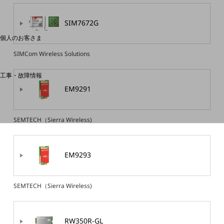
料金分析(ご利用料金管理サービス)
SIM7672G
Web明細(My docomo)
個人のお客さま
NTTドコモ
SIMCom Wireless Solutions
OCNなど
工事・故障情報
お客さまサポートサイト
EM9291
SDPFナレッジセンター
NTTドコモ 通信障害情報
SEMTECH（Sierra Wireless)
EM9293
SEMTECH（Sierra Wireless)
RW350R-GL