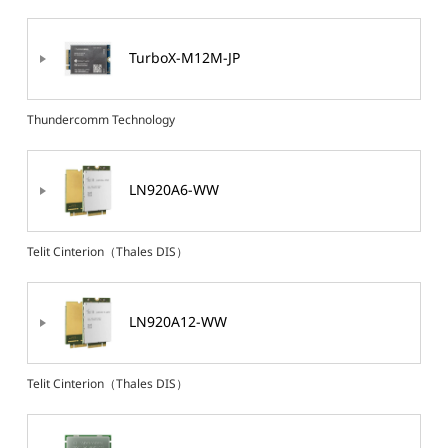
TurboX-M12M-JP
Thundercomm Technology
LN920A6-WW
Telit Cinterion（Thales DIS）
LN920A12-WW
Telit Cinterion（Thales DIS）