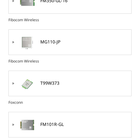
FM350-GL-16
Fibocom Wireless
MG110-JP
Fibocom Wireless
T99W373
Foxconn
FM101R-GL