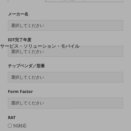
地域経済のさらなる活性化に取り組みます
自治体・地域社会との共創
LGPF(Local Government Platform)
メーカー名
別ウィンドウで開きます
IOT完了年度
サービス・ソリューション・モバイル
サービス・ソリューションTOP
DXに関する課題を解決する
チップベンダ／型番
サービス・ソリューションをご紹介
カテゴリーで探す
カテゴリーで探すTOP
ネットワーク・モバイル
Form Factor
クラウド・データセンター
電話・映像コミュニケーション
RAT
セキュリティ
5G対応