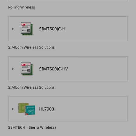
旬な話題やお役立ち資料などDXの課題を
Rolling Wireless
解決するヒントをお届けする記事サイト
新着記事
お役立ち資料ダウンロード
トレンド記事特集
SIM7500JC-H
IT用語集
中堅中小企業向け
サービス・ソリューション
SIMCom Wireless Solutions
課題やニーズに合ったサービスをご紹介し、
中堅中小企業のビジネスをサポート！
SIM7500JC-HV
お悩みから見つける
お悩みから見つけるTOP
ネットワーク
SIMCom Wireless Solutions
モバイル・音声
HL7900
バックオフィス
リモート・ハイブリッドワーク
SEMTECH（Sierra Wireless)
セキュリティ