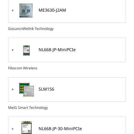
ME3630-J2AM
GosuncnWelink Technology
NL668-JP-MiniPCIe
Fibocom Wireless
SLM156
MeiG Smart Technology
NL668-JP-30-MiniPCIe