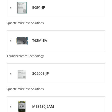
EG91-JP
Quectel Wireless Solutions
T62M-EA
Thundercomm Technology
SC200E-JP
Quectel Wireless Solutions
ME3630J2AM