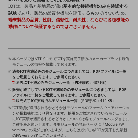
職場環境整備
IOTは、製品と基地局の間の
基本的な接続機能のみを確認する
試験
であり、製品の品質や機能を評価するものではないため、
地域共創・地方創生
端末製品の品質、性能、信頼性、耐久性、ならびに各種機能の
セキュリティ対策
動作について保証するものではございません。
遠隔監視
顧客体験（CX）改善
自動化・省電化
本ページではNTTドコモでIOTを実施完了済みのメーカーブランド通信
モジュールの情報を掲載しております。
人材不足解消
過去IOT実施済みのモジュールにつきましては、PDFファイルに一覧
業種・業態で探す
をご用意しております。ご参照ください。
業種・業態で探すTOP
過去IOT実施済みモジュール一覧 （PDF形式：437 KB）
販売が終了しているIOT実施済みのモジュールにつきましては、PDF
自治体
ファイルに一覧をご用意しております。ご参照ください。
販売終了IOT実施済みモジュール一覧 （PDF形式：412 KB）
一次産業
IOT実績が適用されるかどうかはモジュールのファームウェアバージョ
ンや搭載機能により異なります。採用をご検討されているモジュール
医療・介護
にIOT実績が適用されるかどうかについては各モジュールベンダさまに
ご確認をお願いします。各モジュールの詳細ページに「Module FW
観光
version」の欄がございますが、こちらは必ずしもIOTが完了した最新
のFW versionではございません。