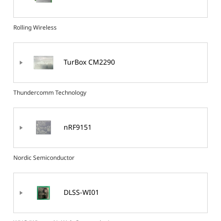
Rolling Wireless
TurBox CM2290
Thundercomm Technology
nRF9151
Nordic Semiconductor
DLSS-WI01