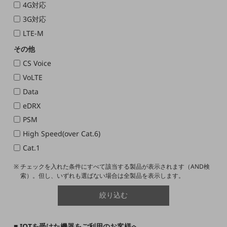
5G
4G対応
3G対応
IoT
LTE-M
AI
その他
データ利活用
CS Voice
VoLTE
運用管理
Data
業務支援・マーケティング
eDRX
災害対策・BCP
PSM
課題・ニーズで探す
High Speed(over Cat.6)
課題・ニーズで探すTOP
Cat.1
コミュニケーション・情報共有
チェックを入れた条件にすべて該当する製品が表示されます（AND検
マーケティング
索）。但し、いずれも選ばない場合は全製品を表示します。
業務効率化
絞り込む
災害対策
■ IOTを受けた機器をご利用のお客様へ