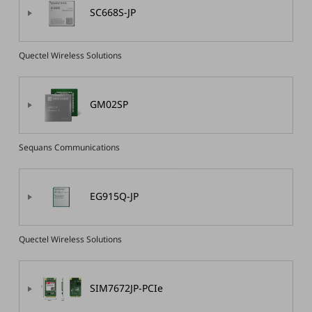
経営情報TOP
SC668S-JP
業績
Quectel Wireless Solutions
決算公告
電子公告
GM02SP
基礎的電気通信役務損益明細表
採用情報
採用情報TOP
Sequans Communications
新卒採用
経験者採用
EG915Q-JP
障がい者採用
Quectel Wireless Solutions
人材育成制度
広告・協賛
広告
SIM7672JP-PCIe
協賛
NTTドコモグループ