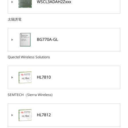
WSCL3ADAH2Zxxx
太陽誘電
BG770A-GL
Quectel Wireless Solutions
HL7810
SEMTECH（Sierra Wireless)
HL7812