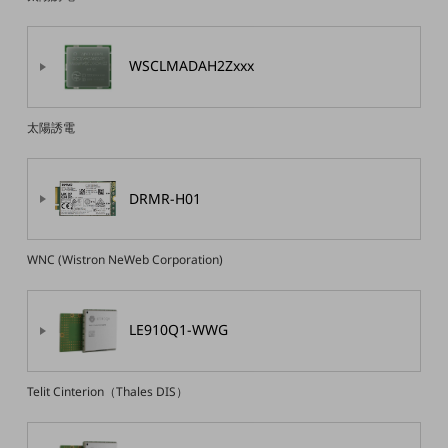
通信モジュール製品
衛星携帯電話
WSCLMADAH2Zxxx
IOT完了済みメーカーブランド製品
料金
太陽誘電
料金TOP
ドコモBiz データ無制限 ドコモ MAX ドコモ mini ドコモBiz かけ放題
DRMR-H01
ケータイプラン
5Gデータプラス
WNC (Wistron NeWeb Corporation)
データプラス
IoT向け回線料金
LE910Q1-WWG
home5Gプラン
モバイルサービス
Telit Cinterion（Thales DIS）
端末の一元管理
セキュリティ