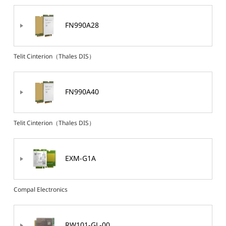
FN990A28
Telit Cinterion（Thales DIS）
FN990A40
Telit Cinterion（Thales DIS）
EXM-G1A
Compal Electronics
RW101-GL-00