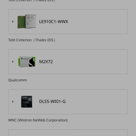
会社案内パンフレット
ニュースルーム
ニュースルームTOP
LE910C1-WWX
ニュースリリース
地域からの発表
Telit Cinterion（Thales DIS）
重要なお知らせ
お知らせ
M2X72
社外からの評価実績
サステナビリティ
Qualcomm
サステナビリティTOP
NTTドコモビジネスグループのサステナビリティ
DLSS-WI01-G
サステナビリティ基本方針
サステナビリティレポート
WNC (Wistron NeWeb Corporation)
ダイバーシティ
経営情報