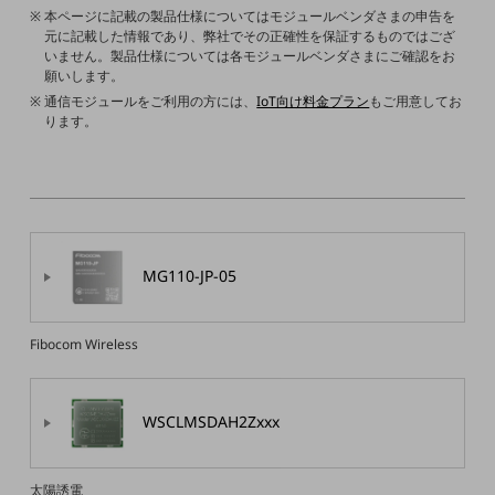
教育
本ページに記載の製品仕様についてはモジュールベンダさまの申告を
元に記載した情報であり、弊社でその正確性を保証するものではござ
モビリティ
いません。製品仕様については各モジュールベンダさまにご確認をお
願いします。
製造・建設業
通信モジュールをご利用の方には、
IoT向け料金プラン
もご用意してお
ります。
小売業
キーワードで探す
モバイルTOP
法人向けスマホ・携帯に関する、
おすすめの機種、料金やサービスをご紹介
製品
製品TOP
MG110-JP-05
ビジネス向けスマートフォン
Fibocom Wireless
タフネススマートフォン
データ通信製品
WSCLMSDAH2Zxxx
ドコモケータイ
5G対応ホームルーター
太陽誘電