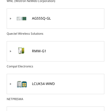
WNC (Wistron NeWeb Corporation)
AG555Q-GL
Quectel Wireless Solutions
RMM-G1
Compal Electronics
LCUK54-WWD
NETPRISMA