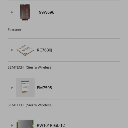
その他のお悩みはこちら
T99W696
業界から見つける
業界から見つけるTOP
製造業
Foxconn
小売・卸売業
運輸業
RC7630J
建設業
SEMTECH（Sierra Wireless)
地域産業
その他の業界はこちら
ゲーム感覚で見つける
EM7595
ビジネスお悩み診断
NTTドコモビジネス
オンラインショップ
SEMTECH（Sierra Wireless)
モバイル・ICTサービスをオンラインで
相談・申し込みができるバーチャルショップ
RW101R-GL-12
法人向けモバイルトップ