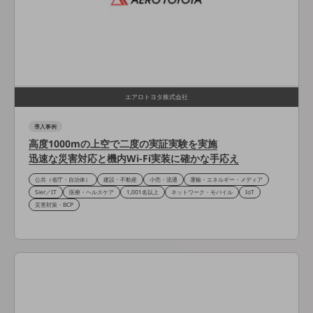
教育
モビリティ
製造・建設業
小売業
キーワードで探す
エアロトヨタ株式会社
モバイルTOP
導入事例
法人向けスマホ・携帯に関する、
高度1000mの上空で二度の実証実験を実施
おすすめの機種、料金やサービスをご紹介
迅速な災害対応と機内Wi-Fi実装に確かな手応え
製品
製品TOP
公共（省庁・自治体）
建設・不動産
小売・流通
運輸・エネルギー・メディア
Sier／IT
医療・ヘルスケア
1,001名以上
ネットワーク・モバイル
IoT
ビジネス向けスマートフォン
災害対策・BCP
タフネススマートフォン
データ通信製品
ドコモケータイ
5G対応ホームルーター