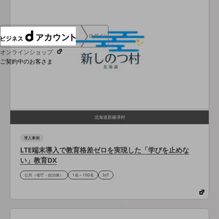
ログイン
オンラインショップ
ご契約中のお客さま
サービス別サポート情報
北海道新篠津村
ご契約中サービスの一元管理
導入事例
LTE端末導入で教育格差ゼロを実現した「学びを止めな
い」教育DX
公共（省庁・自治体）
1名～100名
IoT
Web明細(ビリングステーション)