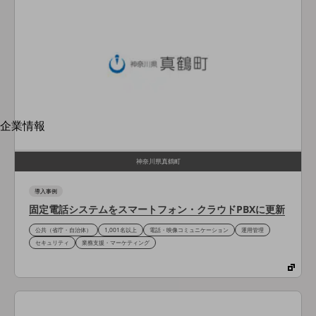
はじめての方へ
サービス・商品を探す
新規会員登録/ログインはこちら
100回線以上のお問い合わせ・お見積りはこちら
別ウィンドウで開きます
企業情報
企業情報TOP
会社案内
神奈川県真鶴町
会社案内TOP
導入事例
組織
固定電話システムをスマートフォン・クラウドPBXに更新
沿革
公共（省庁・自治体）
1,001名以上
電話・映像コミュニケーション
運用管理
セキュリティ
業務支援・マーケティング
社長からのご挨拶
事業拠点
グループ会社