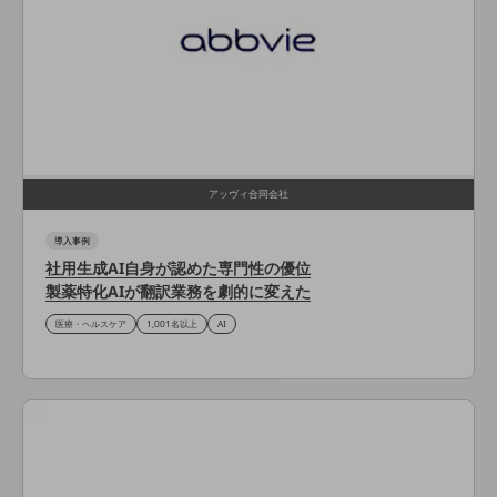
通信モジュール製品
衛星携帯電話
IOT完了済みメーカーブランド製品
料金
料金TOP
ドコモBiz データ無制限 ドコモ MAX ドコモ mini ドコモBiz かけ放題
アッヴィ合同会社
ケータイプラン
導入事例
社用生成AI自身が認めた専門性の優位
5Gデータプラス
製薬特化AIが翻訳業務を劇的に変えた
データプラス
医療・ヘルスケア
1,001名以上
AI
IoT向け回線料金
home5Gプラン
モバイルサービス
端末の一元管理
セキュリティ