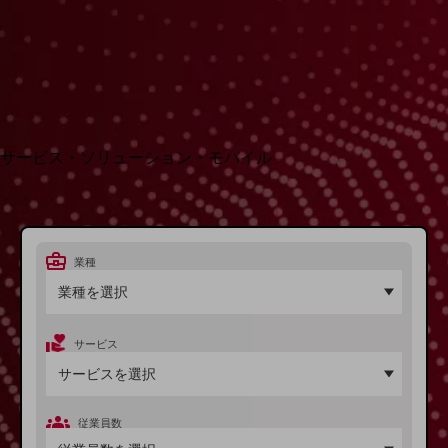
地域経済のさらなる活性化に取り組みます
自治体・地域社会との共創
LGPF(Local Government Platform)
別ウィンドウで開きます
サービス・ソリューション・モバイル
サービス・ソリューションTOP
DXに関する課題を解決する
サービス・ソリューションをご紹介
カテゴリーで探す
業種
カテゴリーで探すTOP
ネットワーク・モバイル
サービス
クラウド・データセンター
電話・映像コミュニケーション
セキュリティ
従業員数