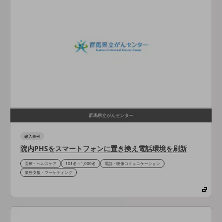
その他のお悩みはこちら
業界から見つける
業界から見つけるTOP
製造業
小売・卸売業
運輸業
建設業
群馬県立がんセンター
地域産業
導入事例
その他の業界はこちら
院内PHSをスマートフォンに置き換え電話環境を刷新
ゲーム感覚で見つける
ビジネスお悩み診断
医療・ヘルスケア
101名～1,000名
電話・映像コミュニケーション
NTTドコモビジネス
業務支援・マーケティング
オンラインショップ
モバイル・ICTサービスをオンラインで
相談・申し込みができるバーチャルショップ
法人向けモバイルトップ