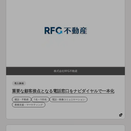
経営情報TOP
業績
決算公告
電子公告
基礎的電気通信役務損益明細表
採用情報
採用情報TOP
新卒採用
株式会社RFG不動産
経験者採用
導入事例
重要な顧客接点となる電話窓口をナビダイヤルで一本化
障がい者採用
建設・不動産
1名～100名
電話・映像コミュニケーション
人材育成制度
業務支援・マーケティング
広告・協賛
広告
協賛
NTTドコモグループ