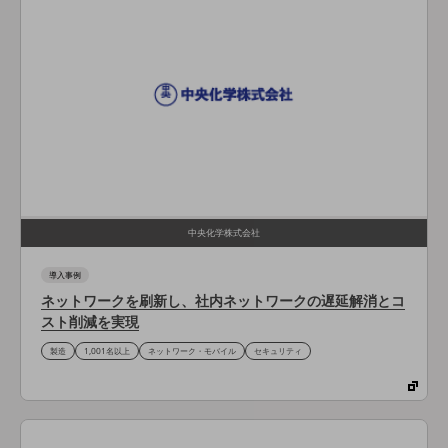
旬な話題やお役立ち資料などDXの課題を
解決するヒントをお届けする記事サイト
新着記事
お役立ち資料ダウンロード
トレンド記事特集
IT用語集
中堅中小企業向け
サービス・ソリューション
課題やニーズに合ったサービスをご紹介し、
中堅中小企業のビジネスをサポート！
お悩みから見つける
中央化学株式会社
お悩みから見つけるTOP
導入事例
ネットワーク
ネットワークを刷新し、社内ネットワークの遅延解消とコ
スト削減を実現
モバイル・音声
製造
1,001名以上
ネットワーク・モバイル
セキュリティ
バックオフィス
リモート・ハイブリッドワーク
セキュリティ