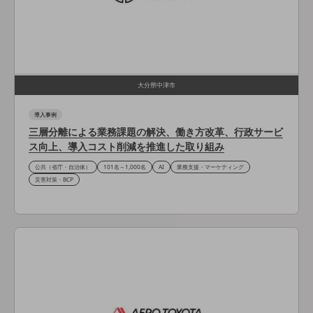
職場環境整備
地域共創・地方創生
セキュリティ対策
遠隔監視
大分県中津市
顧客体験（CX）改善
導入事例
三層分離による業務課題の解決、働き方改革、行政サービ
自動化・省電化
ス向上、導入コスト削減を推進した取り組み
人材不足解消
公共（省庁・自治体）
101名～1,000名
AI
業務支援・マーケティング
業種・業態で探す
災害対策・BCP
業種・業態で探すTOP
自治体
一次産業
医療・介護
観光