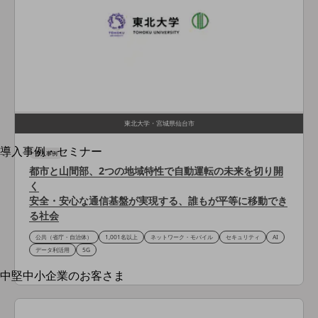
運用保守・故障紛失サポート
回線・ネットワーク
お手続き
東北大学・宮城県仙台市
別ウィンドウで開きます
サービスをご利用中のお客さま
導入事例・セミナー
導入事例
導入事例TOP
都市と山間部、2つの地域特性で自動運転の未来を切り開
く
最新の導入事例や注目の導入事例をご紹介します
安全・安心な通信基盤が実現する、誰もが平等に移動でき
セミナー
る社会
開催・出展する各種セミナー、イベント情報をご紹介します
公共（省庁・自治体）
1,001名以上
ネットワーク・モバイル
セキュリティ
AI
データ利活用
5G
別ウィンドウで開きます
中堅中小企業のお客さま
NTTドコモビジネスウォッチ
ビジネスお役立ち情報