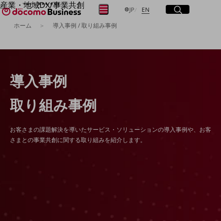
産業・地域DX/事業共創
サイト内検索
開く
日本語
English
メニュー
開く
JP
EN
OPEN HUB for Plural Futures
ホーム
導入事例 / 取り組み事例
自律・分散・協調型社会の実現を目指し、
「社会可能性」を探究・実装する事業共創エコシステムです。
フリーワードを入力して探す
OPEN HUB for Plural Futuresとは
イベント/ウェビナー
記事コンテンツ
検索する
導入事例
プレイヤー(カタリスト/パートナー企業)
事例
Smart World
取り組み事例
フリーワードでNTTドコモビジネスの
取り組みを検索
産業・地域DXプラットフォーマーとして
企業と地域が持続成長する社会を目指します
お客さまの課題解決を導いたサービス・ソリューションの導入事例や、お客
Smart City
さまとの事業共創に関する取り組みを紹介します。
Smart Education
Smart Healthcare
Smart Industry
Smart Mobility
Smart Worksite
生成AI(Generative AI)
地域の取り組み
地域社会を支える皆さまと地域課題の解決や