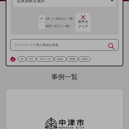
5G
IoT
OR（いずれかに一致）
条件を
AI
AND（全てに一致）
クリア
データ利活用
運用管理
業務支援・マーケティング
AI
IoT
グローバル
NaaS
RINK
SIGN
災害対策・BCP
課題・ニーズで探す
事例一覧
課題・ニーズで探すTOP
コミュニケーション・情報共有
マーケティング
業務効率化
災害対策