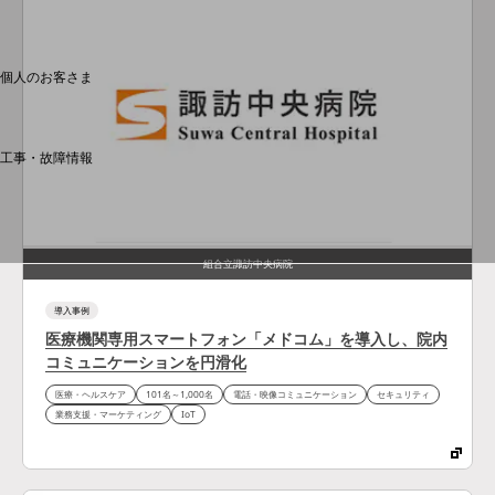
料金分析(ご利用料金管理サービス)
Web明細(My docomo)
個人のお客さま
NTTドコモ
OCNなど
工事・故障情報
お客さまサポートサイト
SDPFナレッジセンター
NTTドコモ 通信障害情報
組合立諏訪中央病院
導入事例
医療機関専用スマートフォン「メドコム」を導入し、院内
コミュニケーションを円滑化
医療・ヘルスケア
101名～1,000名
電話・映像コミュニケーション
セキュリティ
業務支援・マーケティング
IoT