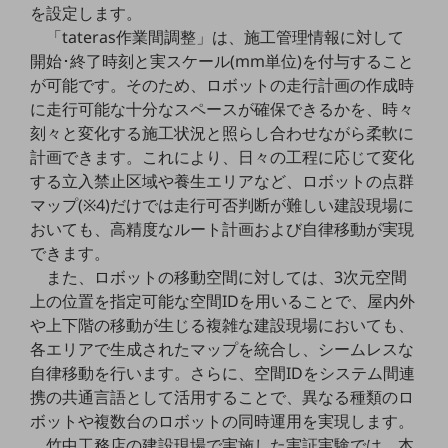
を設定します。
通信モジュール製品
「tateras作業間調整」は、施工管理情報に対して
開始･終了時刻と実スケール(mm単位)を付与すること
衛星携帯電話
が可能です。そのため、ロボットの走行計画の作成時
に走行可能な十分なスペースが確保できるかを、時々
IOT完了済みメーカーブランド製品
料金
刻々と変化する施工状況と照らし合わせながら柔軟に
料金TOP
計画できます。これにより、日々の工程に応じて変化
する立入禁止区域や養生エリアなど、ロボットの点群
ドコモBiz データ無制限 ドコモ MAX ドコモ mini ドコモBiz かけ放題
マップ(※4)だけでは走行可否判断が難しい建設現場に
ケータイプラン
おいても、高精度なルート計画および自律移動が実現
できます。
5Gデータプラス
また、ロボットの移動空間に対しては、3次元空間
データプラス
上の位置を指定可能な空間IDを用いることで、屋内外
や上下階の移動が生じる複雑な建設現場においても、
IoT向け回線料金
各エリアで生成されたマップを統合し、シームレスな
home5Gプラン
自律移動を行います。さらに、空間IDをシステム間連
モバイルサービス
携の共通言語として活用することで、異なる種類のロ
端末の一元管理
ボットや複数台のロボットの同時運用を実現します。
竹中工務店の建設現場で実施した実証実験では、本