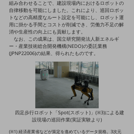
組み合わせることで、建設現場内におけるロボットの
5G
自律移動を可能にしました。これにより、巡回ロボッ
IoT
トなどの高精度なルート設定を可能にし、ロボット運
用に掛かる手間とコストが削減でき、労働力不足の解
AI
消や生産性の向上にも貢献します。
データ利活用
なお、この成果は、国立研究開発法人新エネルギ
ー・産業技術総合開発機構(NEDO)の委託業務
運用管理
(JPNP22006)の結果、得られたものです。
業務支援・マーケティング
災害対策・BCP
課題・ニーズで探す
課題・ニーズで探すTOP
コミュニケーション・情報共有
マーケティング
四足歩行ロボット「Spot(スポット)」(※3)による建
業務効率化
設現場の巡回作業(実証実験より)
災害対策
(※1) 経済産業省などが策定を進めているデータ規格。3次元