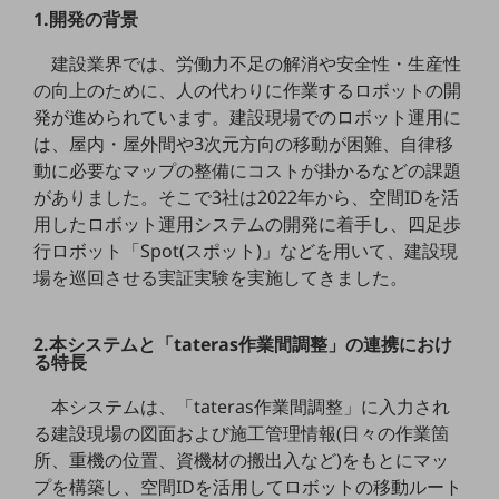
教育
1.開発の背景
モビリティ
建設業界では、労働力不足の解消や安全性・生産性
の向上のために、人の代わりに作業するロボットの開
製造・建設業
発が進められています。建設現場でのロボット運用に
小売業
は、屋内・屋外間や3次元方向の移動が困難、自律移
キーワードで探す
動に必要なマップの整備にコストが掛かるなどの課題
モバイルTOP
がありました。そこで3社は2022年から、空間IDを活
用したロボット運用システムの開発に着手し、四足歩
法人向けスマホ・携帯に関する、
おすすめの機種、料金やサービスをご紹介
行ロボット「Spot(スポット)」などを用いて、建設現
製品
場を巡回させる実証実験を実施してきました。
製品TOP
ビジネス向けスマートフォン
2.本システムと「tateras作業間調整」の連携におけ
る特長
タフネススマートフォン
本システムは、「tateras作業間調整」に入力され
データ通信製品
る建設現場の図面および施工管理情報(日々の作業箇
ドコモケータイ
所、重機の位置、資機材の搬出入など)をもとにマッ
プを構築し、空間IDを活用してロボットの移動ルート
5G対応ホームルーター