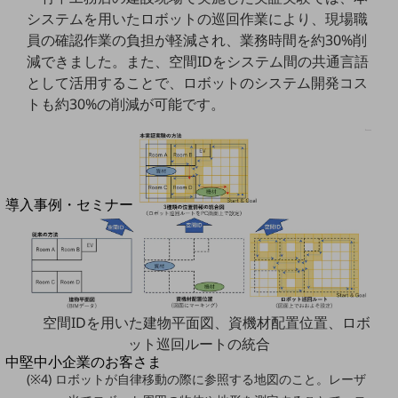
セキュリティ
システムを用いたロボットの巡回作業により、現場職
運用保守・故障紛失サポート
員の確認作業の負担が軽減され、業務時間を約30%削
減できました。また、空間IDをシステム間の共通言語
回線・ネットワーク
として活用することで、ロボットのシステム開発コス
お手続き
トも約30%の削減が可能です。
別ウィンドウで開きます
サービスをご利用中のお客さま
導入事例・セミナー
導入事例TOP
最新の導入事例や注目の導入事例をご紹介します
セミナー
開催・出展する各種セミナー、イベント情報をご紹介します
空間IDを用いた建物平面図、資機材配置位置、ロボ
ット巡回ルートの統合
別ウィンドウで開きます
中堅中小企業のお客さま
(※4) ロボットが自律移動の際に参照する地図のこと。レーザ
NTTドコモビジネスウォッチ