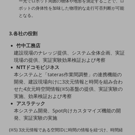
ー光でロボット周囲の物体や地形を測定することで、ロ
ビジネスお役立ち情報
ボットの身体性を加味した物理的な走行可否判断が可能
旬な話題やお役立ち資料などDXの課題を
となる。
解決するヒントをお届けする記事サイト
新着記事
お役立ち資料ダウンロード
3.各社の役割
トレンド記事特集
IT用語集
竹中工務店
中堅中小企業向け
建設現場のナレッジ提供、システム全体企画、実証
サービス・ソリューション
現場の提供、実証実験効果検証および考察
課題やニーズに合ったサービスをご紹介し、
NTTドコモビジネス
中堅中小企業のビジネスをサポート！
本システムと「tateras作業間調整」の連携機能の
お悩みから見つける
開発、建設現場向けに3次元情報と時間を組み合わ
お悩みから見つけるTOP
せた4次元時空間情報(※5)基盤の提供、実証実験の
ネットワーク
実施、効果検証および考察
アスラテック
モバイル・音声
本システム開発、Spot向けカスタマイズ機能の開
バックオフィス
発、実証実験の実施
リモート・ハイブリッドワーク
(※5) 3次元情報である空間IDに時間の情報を紐づけ、時間経