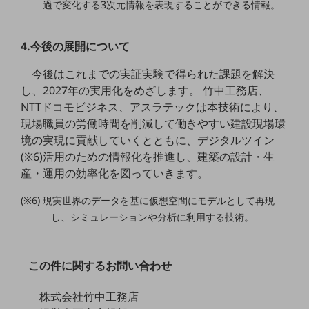
過で変化する3次元情報を表現することができる情報。
セキュリティ
その他のお悩みはこちら
4.今後の展開について
業界から見つける
業界から見つけるTOP
今後はこれまでの実証実験で得られた課題を解決
製造業
し、2027年の実用化をめざします。 竹中工務店、
NTTドコモビジネス、アスラテックは本技術により、
小売・卸売業
現場職員の労働時間を削減して働きやすい建設現場環
運輸業
境の実現に貢献していくとともに、デジタルツイン
(※6)活用のための情報化を推進し、建築の設計・生
建設業
産・運用の効率化を図っていきます。
地域産業
(※6) 現実世界のデータを基に仮想空間にモデルとして再現
その他の業界はこちら
し、シミュレーションや分析に利用する技術。
ゲーム感覚で見つける
ビジネスお悩み診断
NTTドコモビジネス
この件に関するお問い合わせ
オンラインショップ
モバイル・ICTサービスをオンラインで
株式会社竹中工務店
相談・申し込みができるバーチャルショップ