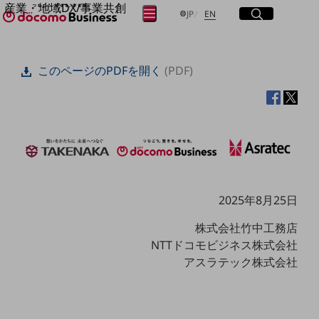
産業・地域DX/事業共創
サイト内検索
開く
日本語
English
メニュー
開く
JP
EN
OPEN HUB for Plural Futures
自律・分散・協調型社会の実現を目指し、
フリーワードを入力して探す
「社会可能性」を探究・実装する事業共創エコシステムです。
このページのPDFを開く
(PDF)
OPEN HUB for Plural Futuresとは
イベント/ウェビナー
検索する
記事コンテンツ
プレイヤー(カタリスト/パートナー企業)
事例
Smart World
フリーワードでNTTドコモビジネスの
取り組みを検索
産業・地域DXプラットフォーマーとして
企業と地域が持続成長する社会を目指します
Smart City
2025年8月25日
Smart Education
Smart Healthcare
株式会社竹中工務店
Smart Industry
NTTドコモビジネス株式会社
Smart Mobility
Smart Worksite
アスラテック株式会社
生成AI(Generative AI)
地域の取り組み
地域社会を支える皆さまと地域課題の解決や