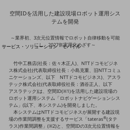
地域経済のさらなる活性化に取り組みます
自治体・地域社会との共創
空間IDを活用した建設現場ロボット運用シス
LGPF(Local Government Platform)
テムを開発
別ウィンドウで開きます
～業界初、3次元位置情報でロボット自律移動を可能
にし、2027年実用化めざす～
サービス・ソリューション・モバイル
サービス・ソリューションTOP
竹中工務店(社長：佐々木正人)、NTTドコモビジネ
DXに関する課題を解決する
サービス・ソリューションをご紹介
ス株式会社(代表取締役社長：小島克重、旧NTTコミュ
カテゴリーで探す
ニケーションズ、以下 NTTドコモビジネス)、アスラ
カテゴリーで探すTOP
テック株式会社(代表取締役社長：酒谷正人、以下
アスラテック)は、空間ID(※1)を活用した建設現場の
ネットワーク・モバイル
ロボット運用システム「ロボットナビゲーションシス
クラウド・データセンター
テム」(以下、本システム)を開発しました。
本システムはNTTドコモビジネスが展開する建設現
電話・映像コミュニケーション
®
場の作業間調整を支援するサービス「tateras
(タテ
セキュリティ
ラス)作業間調整」(※2)と、空間IDの3次元位置情報を