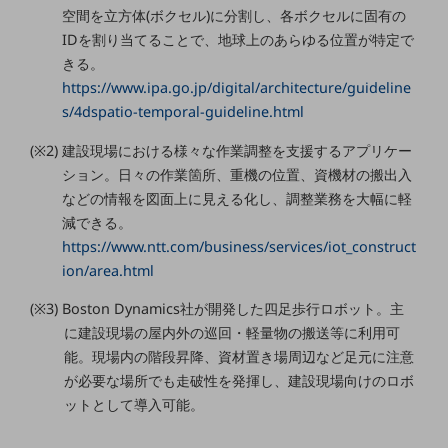
職場環境整備
空間を立方体(ボクセル)に分割し、各ボクセルに固有の
IDを割り当てることで、地球上のあらゆる位置が特定で
地域共創・地方創生
きる。
https://www.ipa.go.jp/digital/architecture/guideline
セキュリティ対策
s/4dspatio-temporal-guideline.html
遠隔監視
(※2) 建設現場における様々な作業調整を支援するアプリケー
顧客体験（CX）改善
ション。日々の作業箇所、重機の位置、資機材の搬出入
などの情報を図面上に見える化し、調整業務を大幅に軽
自動化・省電化
減できる。
人材不足解消
https://www.ntt.com/business/services/iot_construct
業種・業態で探す
ion/area.html
業種・業態で探すTOP
(※3) Boston Dynamics社が開発した四足歩行ロボット。主
自治体
に建設現場の屋内外の巡回・軽量物の搬送等に利用可
一次産業
能。現場内の階段昇降、資材置き場周辺など足元に注意
が必要な場所でも走破性を発揮し、建設現場向けのロボ
医療・介護
ットとして導入可能。
観光