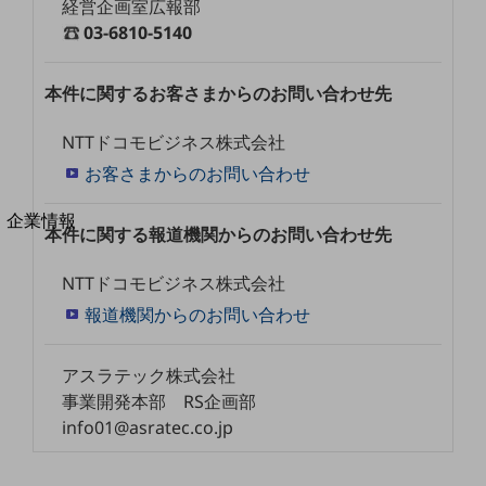
経営企画室広報部
法人向けモバイルトップ
03-6810-5140
はじめての方へ
サービス・商品を探す
新規会員登録/ログインはこちら
本件に関するお客さまからのお問い合わせ先
100回線以上のお問い合わせ・お見積りはこちら
NTTドコモビジネス株式会社
お客さまからのお問い合わせ
別ウィンドウで開きます
企業情報
本件に関する報道機関からのお問い合わせ先
企業情報TOP
会社案内
NTTドコモビジネス株式会社
会社案内TOP
報道機関からのお問い合わせ
組織
沿革
アスラテック株式会社
事業開発本部 RS企画部
社長からのご挨拶
info01@asratec.co.jp
事業拠点