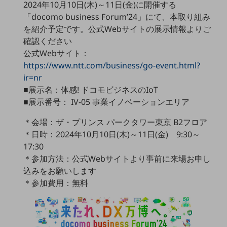
2024年10月10日(木)～11日(金)に開催する
セキュリティ
「docomo business Forum’24」にて、本取り組み
その他のお悩みはこちら
を紹介予定です。公式Webサイトの展示情報よりご
業界から見つける
確認ください
業界から見つけるTOP
公式Webサイト：
製造業
https://www.ntt.com/business/go-event.html?
ir=nr
小売・卸売業
■展示名：体感! ドコモビジネスのIoT
運輸業
■展示番号： IV-05 事業イノベーションエリア
建設業
＊会場：ザ・プリンス パークタワー東京 B2フロア
＊日時：2024年10月10日(木)～11日(金) 9:30～
地域産業
17:30
その他の業界はこちら
＊参加方法：公式Webサイトより事前に来場お申し
ゲーム感覚で見つける
込みをお願いします
ビジネスお悩み診断
＊参加費用：無料
NTTドコモビジネス
オンラインショップ
モバイル・ICTサービスをオンラインで
相談・申し込みができるバーチャルショップ