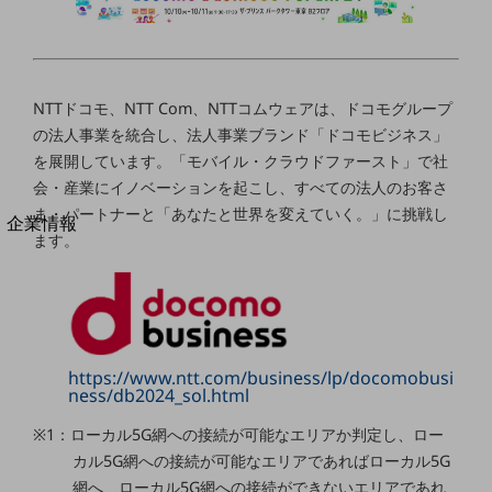
法人向けモバイルトップ
はじめての方へ
サービス・商品を探す
新規会員登録/ログインはこちら
100回線以上のお問い合わせ・お見積りはこちら
NTTドコモ、NTT Com、NTTコムウェアは、ドコモグループ
の法人事業を統合し、法人事業ブランド「ドコモビジネス」
を展開しています。「モバイル・クラウドファースト」で社
会・産業にイノベーションを起こし、すべての法人のお客さ
ま・パートナーと「あなたと世界を変えていく。」に挑戦し
別ウィンドウで開きます
企業情報
ます。
企業情報TOP
会社案内
会社案内TOP
組織
https://www.ntt.com/business/lp/docomobusi
沿革
ness/db2024_sol.html
社長からのご挨拶
※1：ローカル5G網への接続が可能なエリアか判定し、ロー
事業拠点
カル5G網への接続が可能なエリアであればローカル5G
網へ、ローカル5G網への接続ができないエリアであれ