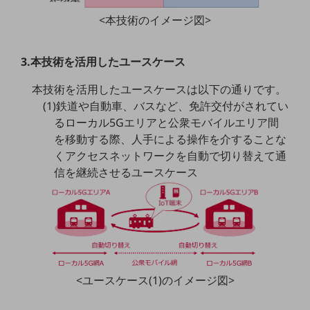
<本技術のイメージ図>
通信モジュール製品
衛星携帯電話
3.本技術を活用したユースケース
IOT完了済みメーカーブランド製品
本技術を活用したユースケースは以下の通りです。
料金
料金TOP
(1)鉄道や自動車、バスなど、免許交付がされてい
るローカル5Gエリアと公衆モバイルエリア間
ドコモBiz データ無制限 ドコモ MAX ドコモ mini ドコモBiz かけ放題
を移動する際、人手による操作を介することな
ケータイプラン
くアクセスネットワークを自動で切り替えて通
信を継続させるユースケース
5Gデータプラス
データプラス
IoT向け回線料金
home5Gプラン
モバイルサービス
<ユースケース(1)のイメージ図>
端末の一元管理