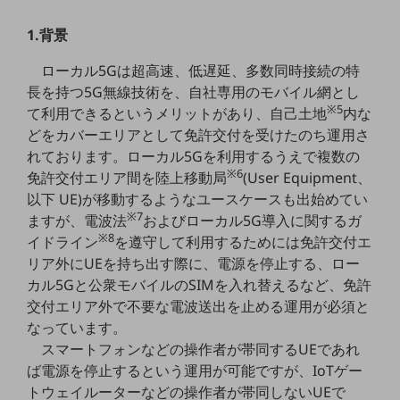
5G
1.背景
IoT
ローカル5Gは超高速、低遅延、多数同時接続の特
AI
長を持つ5G無線技術を、自社専用のモバイル網とし
※5
データ利活用
て利用できるというメリットがあり、自己土地
内な
どをカバーエリアとして免許交付を受けたのち運用さ
運用管理
れております。ローカル5Gを利用するうえで複数の
※6
免許交付エリア間を陸上移動局
(User Equipment、
業務支援・マーケティング
以下 UE)が移動するようなユースケースも出始めてい
災害対策・BCP
※7
ますが、電波法
およびローカル5G導入に関するガ
課題・ニーズで探す
※8
イドライン
を遵守して利用するためには免許交付エ
課題・ニーズで探すTOP
リア外にUEを持ち出す際に、電源を停止する、ロー
コミュニケーション・情報共有
カル5Gと公衆モバイルのSIMを入れ替えるなど、免許
交付エリア外で不要な電波送出を止める運用が必須と
マーケティング
なっています。
業務効率化
スマートフォンなどの操作者が帯同するUEであれ
ば電源を停止するという運用が可能ですが、IoTゲー
災害対策
トウェイルーターなどの操作者が帯同しないUEで