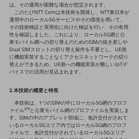
は、その運用が困難な場合が想定されます。
職場環境整備
このたびNTT Comは本技術を開発し、NTT東日本が
地域共創・地方創生
運用中のローカル5Gサービスやその環境を用いて、
その技術検証と実用化に向けた検証を行い、その有用
セキュリティ対策
性を確認しました。これにより、ローカル5G網と公
遠隔監視
衆モバイル網への切り替えのためのSIMの抜き差しや
Dual SIMスロットの切り替え操作を不要とし、UE側
顧客体験（CX）改善
に機能実装することなくアクセスネットワークの切り
自動化・省電化
替えができるため、UE側への機能実装が難しいIoTデ
バイスでの活用が見込まれます。
人材不足解消
業種・業態で探す
業種・業態で探すTOP
2.本技術の概要と特長
自治体
本技術は、1つのSIMの中にローカル5G網のプロフ
※9
一次産業
ァイル
と公衆モバイル網のプロファイルを実装しま
す。SIMの中のアプレット領域に、免許交付がされて
医療・介護
いるローカル5Gエリア内ではローカル5G網のプロフ
観光
ァイルで、免許交付がされているローカル5Gエリア