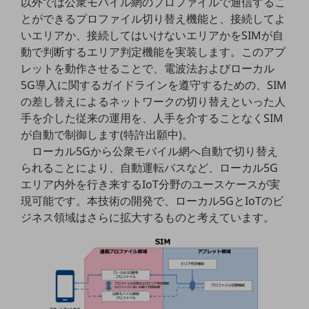
以外では公衆モバイル網のプロファイルで通信するこ
教育
とができるプロファイル切り替え機能と、接続してよ
いエリアか、接続してはいけないエリアかをSIMが自
モビリティ
動で判断するエリア判定機能を実装します。このアプ
製造・建設業
レットを動作させることで、電波法およびローカル
5G導入に関するガイドラインを遵守するための、SIM
小売業
キーワードで探す
の差し替えによるネットワークの切り替えといった人
モバイルTOP
手を介した従来の運用を、人手を介することなくSIM
が自動で制御します(特許出願中)。
法人向けスマホ・携帯に関する、
ローカル5Gから公衆モバイル網へ自動で切り替え
おすすめの機種、料金やサービスをご紹介
製品
られることにより、自動運転バスなど、ローカル5G
製品TOP
エリア内外を行き来するIoT分野のユースケースが実
現可能です。本技術の開発で、ローカル5GとIoTのビ
ビジネス向けスマートフォン
ジネス領域はさらに拡大するものと考えています。
タフネススマートフォン
データ通信製品
ドコモケータイ
5G対応ホームルーター