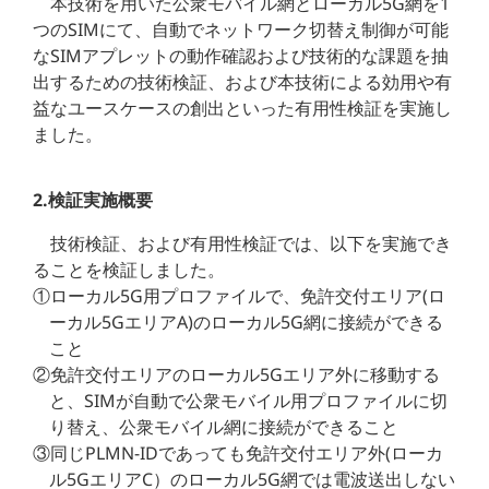
本技術を用いた公衆モバイル網とローカル5G網を1
つのSIMにて、自動でネットワーク切替え制御が可能
なSIMアプレットの動作確認および技術的な課題を抽
出するための技術検証、および本技術による効用や有
益なユースケースの創出といった有用性検証を実施し
ました。
2.検証実施概要
技術検証、および有用性検証では、以下を実施でき
ることを検証しました。
①ローカル5G用プロファイルで、免許交付エリア(ロ
ーカル5GエリアA)のローカル5G網に接続ができる
こと
②免許交付エリアのローカル5Gエリア外に移動する
と、SIMが自動で公衆モバイル用プロファイルに切
り替え、公衆モバイル網に接続ができること
③同じPLMN-IDであっても免許交付エリア外(ローカ
ル5GエリアC）のローカル5G網では電波送出しない