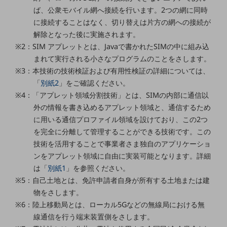
グループ会社
ば、公衆モバイル網へ接続を行います。2つの網に同時
会社案内パンフレット
に接続することはなく、切り替えは片方の網への接続が
ニュースルーム
解除となった後に実施されます。
ニュースルームTOP
※2：SIM アプレットとは、Javaで書かれたSIMの中に組み込
まれて実行される小さなプログラムのことをさします。
ニュースリリース
※3：本技術の技術検証および有用性検証の詳細については、
地域からの発表
「
別紙2
」をご確認ください。
※4：「アプレット領域分割技術」とは、SIMの内部に通信以
重要なお知らせ
外の情報を書き込めるアプレット領域と、通信するため
お知らせ
に用いる通信プロファイル領域を設けており、この2つ
を完全に分離して管理することができる技術です。この
社外からの評価実績
技術を活用することで事業者さま独自のアプリケーショ
サステナビリティ
ンをアプレット領域に自由に実装可能となります。詳細
サステナビリティTOP
は「
別紙1
」を参照ください。
NTTドコモビジネスグループのサステナビリティ
※5：自己土地とは、免許申請者自身が所有する土地または建
物をさします。
サステナビリティ基本方針
※6：陸上移動局とは、ローカル5Gなどの無線局における無
サステナビリティレポート
線通信を行う端末装置側をさします。