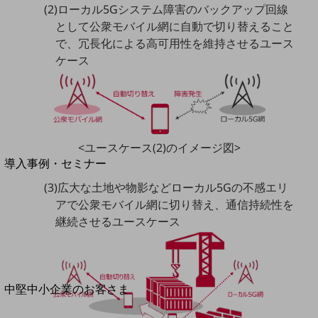
セキュリティ
(2)ローカル5Gシステム障害のバックアップ回線
として公衆モバイル網に自動で切り替えること
運用保守・故障紛失サポート
で、冗長化による高可用性を維持させるユース
回線・ネットワーク
ケース
お手続き
別ウィンドウで開きます
<ユースケース(2)のイメージ図>
サービスをご利用中のお客さま
導入事例・セミナー
導入事例TOP
(3)広大な土地や物影などローカル5Gの不感エリ
アで公衆モバイル網に切り替え、通信持続性を
最新の導入事例や注目の導入事例をご紹介します
セミナー
継続させるユースケース
開催・出展する各種セミナー、イベント情報をご紹介します
別ウィンドウで開きます
中堅中小企業のお客さま
NTTドコモビジネスウォッチ