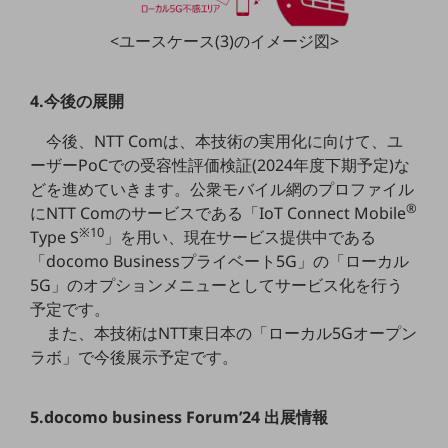
ビジネスお役立ち情報
<ユースケース(3)のイメージ図>
旬な話題やお役立ち資料などDXの課題を
解決するヒントをお届けする記事サイト
新着記事
お役立ち資料ダウンロード
4.今後の展開
トレンド記事特集
IT用語集
今後、NTT Comは、本技術の実用化に向けて、ユ
中堅中小企業向け
ーザーPoCでの受容性評価検証(2024年度下期予定)な
サービス・ソリューション
どを進めていきます。公衆モバイル網のプロファイル
®
にNTT Comのサービスである「IoT Connect Mobile
課題やニーズに合ったサービスをご紹介し、
※10
中堅中小企業のビジネスをサポート！
Type S
」を用い、現在サービス提供中である
お悩みから見つける
「docomo Businessプライベート5G」の「ローカル
お悩みから見つけるTOP
5G」のオプションメニューとしてサービス化を行う
予定です。
ネットワーク
また、本技術はNTT東日本の「ローカル5Gオープン
モバイル・音声
ラボ」で今後展示予定です。
バックオフィス
5.docomo business Forum’24 出展情報
リモート・ハイブリッドワーク