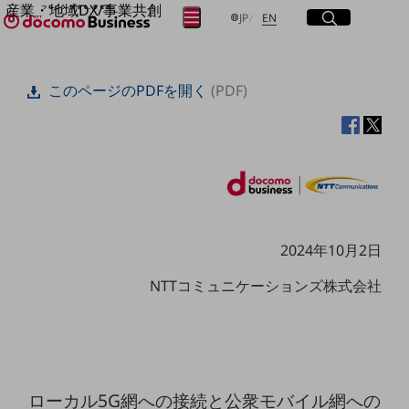
産業・地域DX/事業共創
サイト内検索
開く
日本語
English
メニュー
開く
JP
EN
OPEN HUB for Plural Futures
自律・分散・協調型社会の実現を目指し、
フリーワードを入力して探す
「社会可能性」を探究・実装する事業共創エコシステムです。
このページのPDFを開く
(PDF)
OPEN HUB for Plural Futuresとは
イベント/ウェビナー
検索する
記事コンテンツ
プレイヤー(カタリスト/パートナー企業)
事例
Smart World
フリーワードでNTTドコモビジネスの
取り組みを検索
産業・地域DXプラットフォーマーとして
企業と地域が持続成長する社会を目指します
Smart City
2024年10月2日
Smart Education
Smart Healthcare
NTTコミュニケーションズ株式会社
Smart Industry
Smart Mobility
Smart Worksite
生成AI(Generative AI)
地域の取り組み
ローカル5G網への接続と公衆モバイル網への
地域社会を支える皆さまと地域課題の解決や