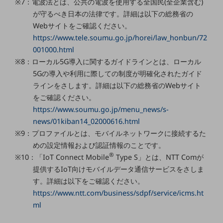
※7：電波法とは、公共の電波を使用する全国民(全企業含む)
ダイバーシティ
が守るべき日本の法律です。詳細は以下の総務省の
経営情報
経営情報TOP
Webサイトをご確認ください。
https://www.tele.soumu.go.jp/horei/law_honbun/72
業績
001000.html
※8：ローカル5G導入に関するガイドラインとは、ローカル
決算公告
5Gの導入や利用に際しての制度が明確化されたガイド
電子公告
ラインをさします。詳細は以下の総務省のWebサイト
をご確認ください。
基礎的電気通信役務損益明細表
採用情報
https://www.soumu.go.jp/menu_news/s-
採用情報TOP
news/01kiban14_02000616.html
※9：プロファイルとは、モバイルネットワークに接続するた
新卒採用
めの設定情報および認証情報のことです。
®
経験者採用
※10：「IoT Connect Mobile
Type S」とは、NTT Comが
提供するIoT向けモバイルデータ通信サービスをさしま
障がい者採用
す。詳細は以下をご確認ください。
https://www.ntt.com/business/sdpf/service/icms.ht
人材育成制度
広告・協賛
ml
広告