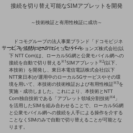
地域経済のさらなる活性化に取り組みます
接続を切り替え可能なSIMアプレットを開発
自治体・地域社会との共創
LGPF(Local Government Platform)
～技術検証と有用性検証に成功～
別ウィンドウで開きます
ドコモグループの法人事業ブランド「ドコモビジネ
サービス・ソリューション・モバイル
ス」を展開するNTTコミュニケーションズ株式会社(以
サービス・ソリューションTOP
下 NTT Com)は、ローカル5G網と公衆モバイル網への
※1
※2
接続を自動で切り替える
SIMアプレット
(以下、
DXに関する課題を解決する
本技術）を開発し、東日本電信電話株式会社(以下
サービス・ソリューションをご紹介
カテゴリーで探す
NTT東日本)が運用中のローカル5Gサービスやその環
カテゴリーで探すTOP
※3
境を用いて、本技術の技術検証および有用性検証
を
実施・成功しました。これにより、本技術とNTT
ネットワーク・モバイル
※4
Com独自技術である「アプレット領域分割技術
」
クラウド・データセンター
を活用したSIMを組み合わせることで、ローカル5G網
と公衆モバイル網への接続を人手による操作を介する
電話・映像コミュニケーション
ことなくSIMのみで自動で切り替えることが可能とな
セキュリティ
ります。