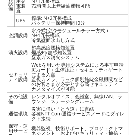
用発
N+1冗長構成
設
電装
72時間以上無給油運転可能
備
置
標準: N+2冗長構成
UPS
バッテリー保持時間10分
水冷式(空冷モジュールチラー方式 )
空調設備
N+1冗長構成
冷気壁面吹出し方式
超高感度煙検知装置
消火設備
煙感知/熱感知装置
窒素ガス消火システム
Webを用いた専用システムによる事前申請
ICカード＋生体認証＋セキュリティゲート
セキュリ
による入室
ティ設備
監視カメラ、ラック個別施錠
金融機関など
のお客さまが必要とする高セキュリティ
カスタマイズが可能
その他設
レンタルオフィス、会議室、無線LAN、ラ
備
ウンジ、ステージングルーム
災害に強い「とう道」に直結
通信環境
各種NTT Com通信サービスノードにダイレ
クト接続
保守・運
機器監視、技術サポート、プロジェクトマ
用サービ
ネジメント、およびセキュリティ・通信・