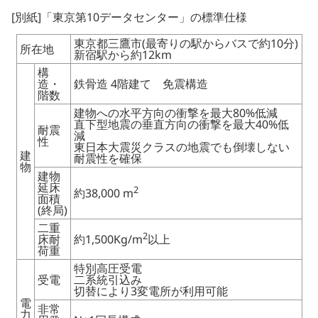
[別紙]「東京第10データセンター」の標準仕様
東京都三鷹市(最寄りの駅からバスで約10分)
所在地
新宿駅から約12km
構
造・
鉄骨造 4階建て 免震構造
階数
建物への水平方向の衝撃を最大80%低減
直下型地震の垂直方向の衝撃を最大40%低
耐震
減
性
東日本大震災クラスの地震でも倒壊しない
建
耐震性を確保
物
建物
延床
2
約38,000 m
面積
(終局)
二重
2
床耐
約1,500Kg/m
以上
荷重
特別高圧受電
受電
二系統引込み
切替により3変電所が利用可能
電
非常
力